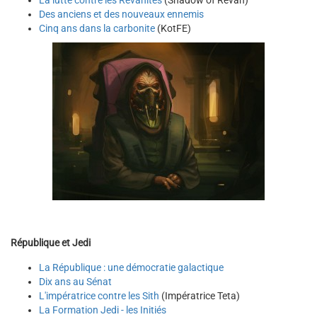
La lutte contre les Révanites
(Shadow of Revan)
Des anciens et des nouveaux ennemis
Cinq ans dans la carbonite
(KotFE)
République et Jedi
La République : une démocratie galactique
Dix ans au Sénat
L'impératrice contre les Sith
(Impératrice Teta)
La Formation Jedi - les Initiés