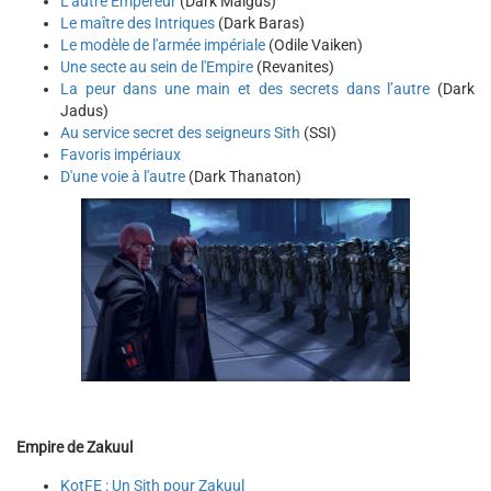
L'autre Empereur
(Dark Malgus)
Le maître des Intriques
(Dark Baras)
Le modèle de l'armée impériale
(Odile Vaiken)
Une secte au sein de l'Empire
(Revanites)
La peur dans une main et des secrets dans l’autre
(Dark
Jadus)
Au service secret des seigneurs Sith
(SSI)
Favoris impériaux
D'une voie à l'autre
(Dark Thanaton)
Empire de Zakuul
KotFE : Un Sith pour Zakuul