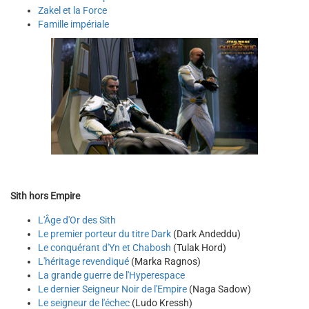
Zakel et la Force
Famille impériale
Sith hors Empire
L'Âge d'Or des Sith
Le premier porteur du titre Dark
(Dark Andeddu)
Le conquérant d'Yn et Chabosh
(Tulak Hord)
L'héritage revendiqué
(Marka Ragnos)
La grande guerre de l'Hyperespace
Le dernier Seigneur Noir de l'Empire
(Naga Sadow)
Le seigneur de l'échec
(Ludo Kressh)