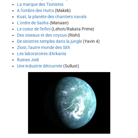
La marque des Tionistes
A l'ombre des Hutts
(Makeb)
Kuat, la planète des chantiers navals
L'ordre de Sasha
(Manaan)
Le coeur de l'infini
(Lehon/Rakata Prime)
Des oiseaux et des voyous
(Rishi)
De sinistres temples dans la jungle
(Yavin 4)
Ziost, l'autre monde des Sith
Les laboratoires d'Arkania
Ruines Jedi
Une industrie détournée
(Sullust)