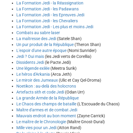
La Formation Jedi - la Réassignation
La Formation Jedi - les Padawans
La Formation Jedi - les Epreuves Jedi
La Formation Jedi - les Chevaliers
La Formation Jedi - Les plus et moins Jedi
Combats au sabre laser
La maîtresse des Jedi
(Satele Shan)
Un pur produit de la République
(Theron Shan)
L'espoir d'une autre époque
(Nomi Sunrider)
Jedi ? Oui mais
(les Jedi verts de Corellia)
Dissidents Jedi
(le Pacte Jedi)
Une légende exilée
(Meetra Surik)
Le héros d'Arkania
(Arca Jeth)
Le miroir des Jumeaux
(Ulic et Cay Qel-Droma)
Noetikon : au-delà des holocrons
Artefacts sith et code Jedi
(Odan Urr)
La grande Armée de la République
Le Chaos des champs de bataille
(L'Escouade du Chaos)
Maître d'armes et de combat Jedi
Mauvais endroit au bon moment
(Zayne Carrick)
Le maître de le Chronologie
(Maître Gnost-Dural)
Mille vies pour un Jedi
(Atton Rand)