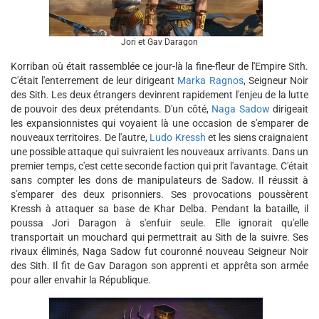
Jori et Gav Daragon
Korriban où était rassemblée ce jour-là la fine-fleur de l'Empire Sith.
C'était l'enterrement de leur dirigeant
Marka Ragnos
, Seigneur Noir
des Sith. Les deux étrangers devinrent rapidement l'enjeu de la lutte
de pouvoir des deux prétendants. D'un côté,
Naga Sadow
dirigeait
les expansionnistes qui voyaient là une occasion de s'emparer de
nouveaux territoires. De l'autre,
Ludo Kressh
et les siens craignaient
une possible attaque qui suivraient les nouveaux arrivants. Dans un
premier temps, c'est cette seconde faction qui prit l'avantage. C'était
sans compter les dons de manipulateurs de Sadow. Il réussit à
s'emparer des deux prisonniers. Ses provocations poussèrent
Kressh à attaquer sa base de Khar Delba. Pendant la bataille, il
poussa Jori Daragon à s'enfuir seule. Elle ignorait qu'elle
transportait un mouchard qui permettrait au Sith de la suivre. Ses
rivaux éliminés, Naga Sadow fut couronné nouveau Seigneur Noir
des Sith. Il fit de Gav Daragon son apprenti et apprêta son armée
pour aller envahir la République.