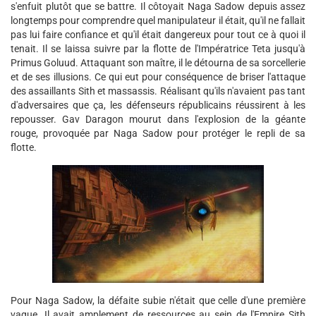
s'enfuit plutôt que se battre. Il côtoyait Naga Sadow depuis assez
longtemps pour comprendre quel manipulateur il était, qu'il ne fallait
pas lui faire confiance et qu'il était dangereux pour tout ce à quoi il
tenait. Il se laissa suivre par la flotte de l'Impératrice Teta jusqu'à
Primus Goluud. Attaquant son maître, il le détourna de sa sorcellerie
et de ses illusions. Ce qui eut pour conséquence de briser l'attaque
des assaillants Sith et massassis. Réalisant qu'ils n'avaient pas tant
d'adversaires que ça, les défenseurs républicains réussirent à les
repousser. Gav Daragon mourut dans l'explosion de la géante
rouge, provoquée par Naga Sadow pour protéger le repli de sa
flotte.
Pour Naga Sadow, la défaite subie n'était que celle d'une première
vague. Il avait amplement de ressources au sein de l'Empire Sith