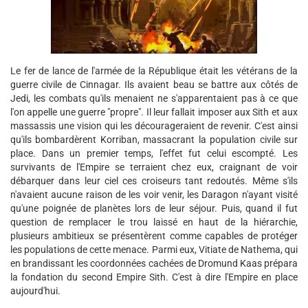
Le fer de lance de l'armée de la République était les vétérans de la
guerre civile de Cinnagar. Ils avaient beau se battre aux côtés de
Jedi, les combats qu'ils menaient ne s'apparentaient pas à ce que
l'on appelle une guerre "propre". Il leur fallait imposer aux Sith et aux
massassis une vision qui les décourageraient de revenir. C'est ainsi
qu'ils bombardèrent Korriban, massacrant la population civile sur
place. Dans un premier temps, l'effet fut celui escompté. Les
survivants de l'Empire se terraient chez eux, craignant de voir
débarquer dans leur ciel ces croiseurs tant redoutés. Même s'ils
n'avaient aucune raison de les voir venir, les Daragon n'ayant visité
qu'une poignée de planètes lors de leur séjour. Puis, quand il fut
question de remplacer le trou laissé en haut de la hiérarchie,
plusieurs ambitieux se présentèrent comme capables de protéger
les populations de cette menace. Parmi eux, Vitiate de Nathema, qui
en brandissant les coordonnées cachées de Dromund Kaas prépara
la fondation du second Empire Sith. C'est à dire l'Empire en place
aujourd'hui.