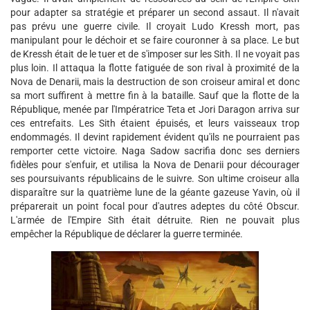
pour adapter sa stratégie et préparer un second assaut. Il n'avait
pas prévu une guerre civile. Il croyait Ludo Kressh mort, pas
manipulant pour le déchoir et se faire couronner à sa place. Le but
de Kressh était de le tuer et de s'imposer sur les Sith. Il ne voyait pas
plus loin. Il attaqua la flotte fatiguée de son rival à proximité de la
Nova de Denarii, mais la destruction de son croiseur amiral et donc
sa mort suffirent à mettre fin à la bataille. Sauf que la flotte de la
République, menée par l'Impératrice Teta et Jori Daragon arriva sur
ces entrefaits. Les Sith étaient épuisés, et leurs vaisseaux trop
endommagés. Il devint rapidement évident qu'ils ne pourraient pas
remporter cette victoire. Naga Sadow sacrifia donc ses derniers
fidèles pour s'enfuir, et utilisa la Nova de Denarii pour décourager
ses poursuivants républicains de le suivre. Son ultime croiseur alla
disparaître sur la quatrième lune de la géante gazeuse Yavin, où il
préparerait un point focal pour d'autres adeptes du côté Obscur.
L'armée de l'Empire Sith était détruite. Rien ne pouvait plus
empêcher la République de déclarer la guerre terminée.