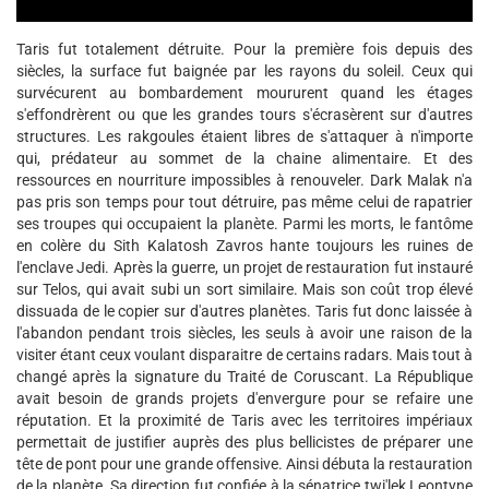
Taris fut totalement détruite. Pour la première fois depuis des
siècles, la surface fut baignée par les rayons du soleil. Ceux qui
survécurent au bombardement moururent quand les étages
s'effondrèrent ou que les grandes tours s'écrasèrent sur d'autres
structures. Les rakgoules étaient libres de s'attaquer à n'importe
qui, prédateur au sommet de la chaine alimentaire. Et des
ressources en nourriture impossibles à renouveler. Dark Malak n'a
pas pris son temps pour tout détruire, pas même celui de rapatrier
ses troupes qui occupaient la planète. Parmi les morts, le fantôme
en colère du Sith Kalatosh Zavros hante toujours les ruines de
l'enclave Jedi. Après la guerre, un projet de restauration fut instauré
sur Telos, qui avait subi un sort similaire. Mais son coût trop élevé
dissuada de le copier sur d'autres planètes. Taris fut donc laissée à
l'abandon pendant trois siècles, les seuls à avoir une raison de la
visiter étant ceux voulant disparaitre de certains radars. Mais tout à
changé après la signature du Traité de Coruscant. La République
avait besoin de grands projets d'envergure pour se refaire une
réputation. Et la proximité de Taris avec les territoires impériaux
permettait de justifier auprès des plus bellicistes de préparer une
tête de pont pour une grande offensive. Ainsi débuta la restauration
de la planète. Sa direction fut confiée à la sénatrice twi'lek Leontyne