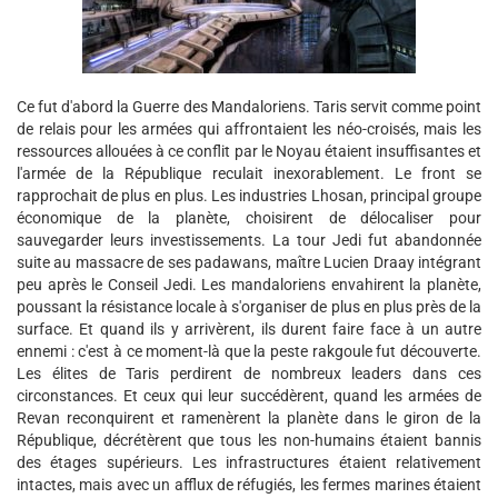
Ce fut d'abord la Guerre des Mandaloriens. Taris servit comme point
de relais pour les armées qui affrontaient les néo-croisés, mais les
ressources allouées à ce conflit par le Noyau étaient insuffisantes et
l'armée de la République reculait inexorablement. Le front se
rapprochait de plus en plus. Les industries Lhosan, principal groupe
économique de la planète, choisirent de délocaliser pour
sauvegarder leurs investissements. La tour Jedi fut abandonnée
suite au massacre de ses padawans, maître Lucien Draay intégrant
peu après le Conseil Jedi. Les mandaloriens envahirent la planète,
poussant la résistance locale à s'organiser de plus en plus près de la
surface. Et quand ils y arrivèrent, ils durent faire face à un autre
ennemi : c'est à ce moment-là que la peste rakgoule fut découverte.
Les élites de Taris perdirent de nombreux leaders dans ces
circonstances. Et ceux qui leur succédèrent, quand les armées de
Revan reconquirent et ramenèrent la planète dans le giron de la
République, décrétèrent que tous les non-humains étaient bannis
des étages supérieurs. Les infrastructures étaient relativement
intactes, mais avec un afflux de réfugiés, les fermes marines étaient