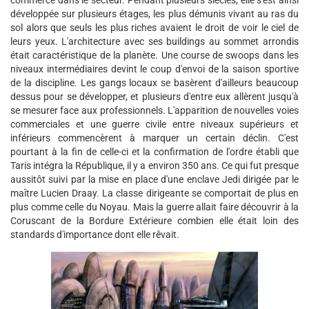
commerce dans le secteur. Pendant plusieurs siècles, elle s'est ainsi
développée sur plusieurs étages, les plus démunis vivant au ras du
sol alors que seuls les plus riches avaient le droit de voir le ciel de
leurs yeux. L'architecture avec ses buildings au sommet arrondis
était caractéristique de la planète. Une course de swoops dans les
niveaux intermédiaires devint le coup d'envoi de la saison sportive
de la discipline. Les gangs locaux se basèrent d'ailleurs beaucoup
dessus pour se développer, et plusieurs d'entre eux allèrent jusqu'à
se mesurer face aux professionnels. L'apparition de nouvelles voies
commerciales et une guerre civile entre niveaux supérieurs et
inférieurs commencèrent à marquer un certain déclin. C'est
pourtant à la fin de celle-ci et la confirmation de l'ordre établi que
Taris intégra la République, il y a environ 350 ans. Ce qui fut presque
aussitôt suivi par la mise en place d'une enclave Jedi dirigée par le
maître Lucien Draay. La classe dirigeante se comportait de plus en
plus comme celle du Noyau. Mais la guerre allait faire découvrir à la
Coruscant de la Bordure Extérieure combien elle était loin des
standards d'importance dont elle rêvait.