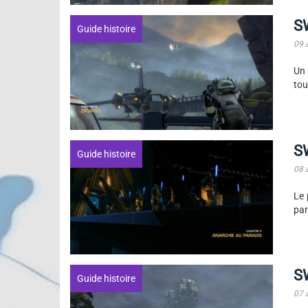
S
Guide histoire
09 
Un 
tou
S
Guide histoire
08 
Le 
par
S
Guide histoire
07 