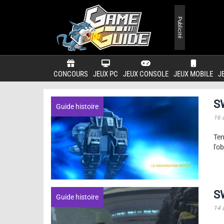
Publicité
CONCOURS
JEUX PC
JEUX CONSOLE
JEUX MOBILE
J
S
Guide histoire
16 
Ten
l'o
S
Guide histoire
14 