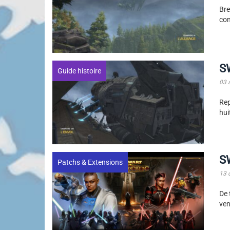
Bre
con
S
Guide histoire
03 
Rep
hui
SW
Patchs & Extensions
13 
De 
ven