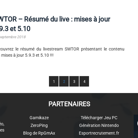
TOR – Résumé du live : mises à jour
9.3 et 5.10
septembre 2018
ouvrez le résumé du livestream SWTOR présentant le contenu
 mises à jour 5.9.3 et 5.10 !!!
1
2
3
4
PARTENAIRES
Gamikaze
Télécharger Jeu PC
éo,
ZeroPing
Génération Nintendo
es
Blog de RpGmAx
Esportrecrutement.fr