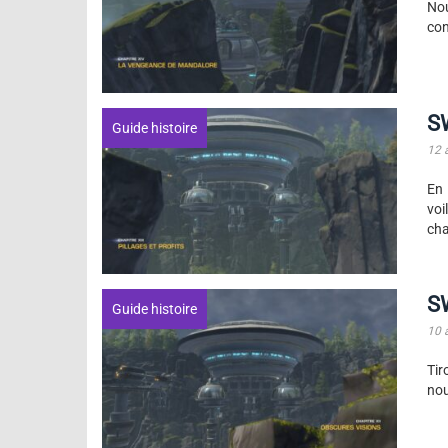
Nou
con
S
Guide histoire
12 
En 
voi
cha
S
Guide histoire
10 
Tir
nou