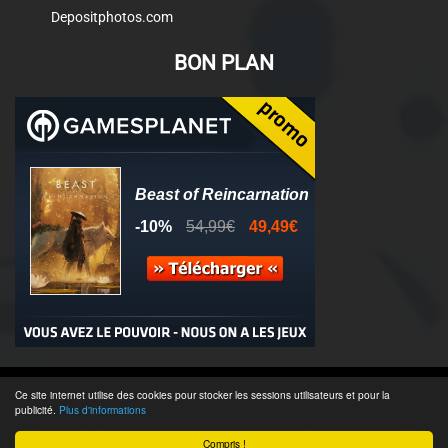
Depositphotos.com
BON PLAN
© 2011-2025 - Association Clamidra -
Wordpress
Ce site internet utilise des cookies pour stocker les sessions utilisateurs et pour la
publicité.
Plus d'informations
Équipe & Contacts
-
Recrutement
-
Publicité & Partenaires
-
CGU
-
Compris !
Accès admin