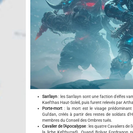
San'layn
: les San'layn sont une faction d'elfes vam
Kael'thas Haut-Soleil, puis furent relevés par Arth
Porte-mort
: la mort est le visage prédominant 
Gul'dan, créés à partir des restes de soldats d'
membres du Conseil des Ombres tués.
Cavalier de l'Apocalypse
: les quatre Cavaliers de
la liche Kel'thuzad). Quand Bolvar Fordragon p