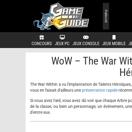
Publicité
CONCOURS
JEUX PC
JEUX CONSOLE
JEUX MOBILE
J
WoW – The War With
Hé
The War Within a vu l'implantation de Talents Héroïques
vous en faisait d'ailleurs une
présentation rapide
récemm
Si vous avez l'œil, vous avez dû voir que chaque Arbre p
de la classe, ou bien un personnage, un événement, une 
d'entre eux.