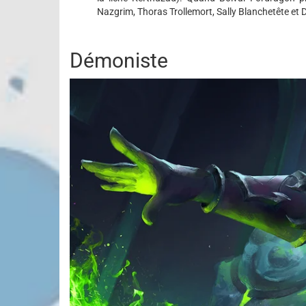
Nazgrim, Thoras Trollemort, Sally Blanchetête et 
Démoniste