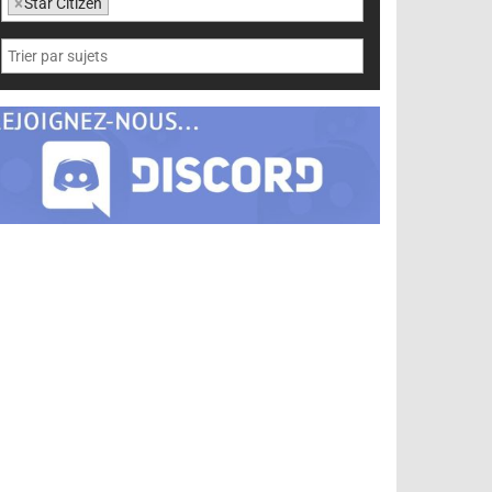
×
Star Citizen