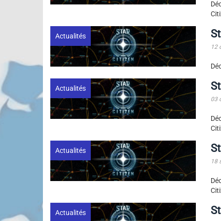
Dé
Cit
St
Actualités
12 
Déc
St
Actualités
03 
Dé
Cit
St
Actualités
18 
Dé
Cit
St
Actualités