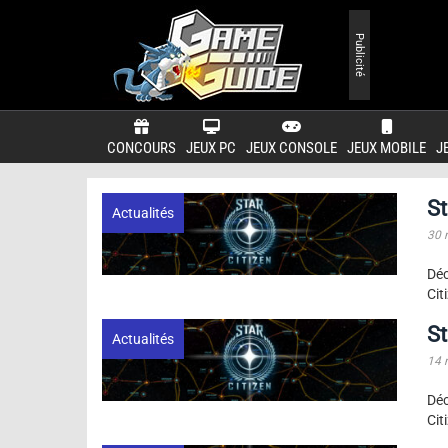
Publicité
CONCOURS
JEUX PC
JEUX CONSOLE
JEUX MOBILE
J
St
Actualités
30 
Dé
Cit
St
Actualités
14 
Dé
Cit