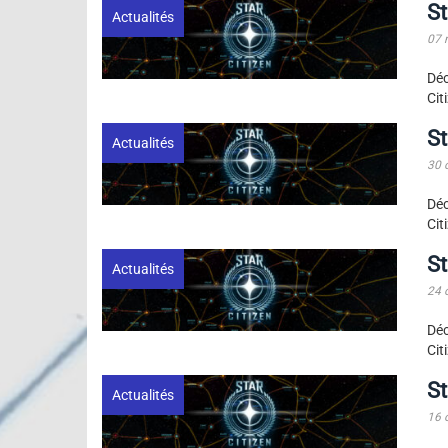
St
Actualités
07 
Dé
Cit
St
Actualités
30 
Dé
Cit
St
Actualités
24 
Dé
Cit
St
Actualités
16 