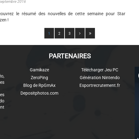
septembre 2016
couvrez le résumé des nouvelles de cette semaine pour Star
izen !
1
2
3
PARTENAIRES
Gamikaze
Télécharger Jeu PC
éo,
ZeroPing
Génération Nintendo
es
Blog de RpGmAx
Esportrecrutement.fr
Depositphotos.com
des
ndo
ent