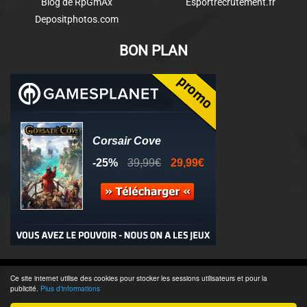
Blog de RpGmAx
Esportrecrutement.fr
Depositphotos.com
BON PLAN
© 2011-2025 - Association Clamidra -
Wordpress
Ce site internet utilise des cookies pour stocker les sessions utilisateurs et pour la
publicité.
Plus d'informations
Équipe & Contacts
-
Recrutement
-
Publicité & Partenaires
-
CGU
-