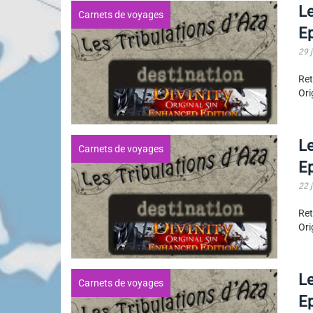
Le
Carnets de voyages
E
29 
Ret
Ori
Le
Carnets de voyages
E
22 
Ret
Ori
Le
Carnets de voyages
E