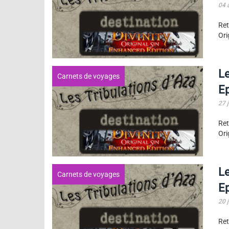
04 
Ret
Ori
Le
Carnets de voyages
E
27 j
Ret
Ori
Le
Carnets de voyages
E
20 j
Ret