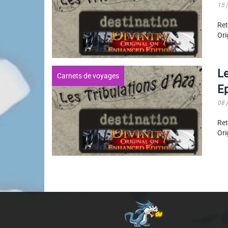
15 
Ret
Ori
Le
Carnets de voyages
E
08 
Ret
Ori