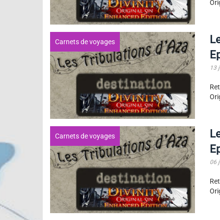
Ori
Le
Carnets de voyages
E
13 j
Ret
Ori
Le
Carnets de voyages
E
06 j
Ret
Ori