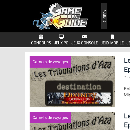
Publicité
CONCOURS
JEUX PC
JEUX CONSOLE
JEUX MOBILE
J
Le
Carnets de voyages
E
17 
Ret
Ori
Le
Carnets de voyages
E