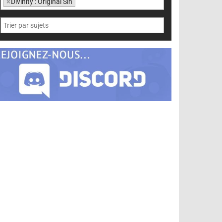
×
Divinity : Original Sin