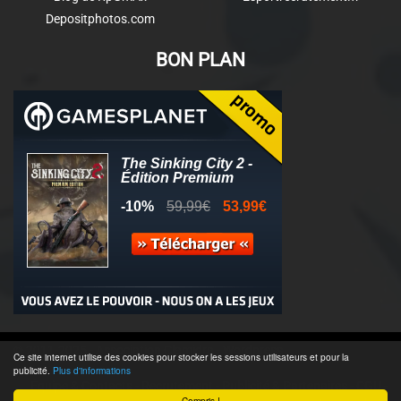
Depositphotos.com
BON PLAN
© 2011-2025 - Association Clamidra -
Wordpress
Ce site internet utilise des cookies pour stocker les sessions utilisateurs et pour la
publicité.
Plus d'informations
Équipe & Contacts
-
Recrutement
-
Publicité & Partenaires
-
CGU
-
Compris !