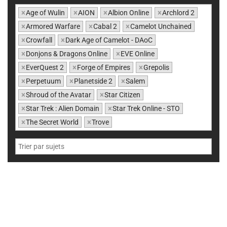
×
Age of Wulin
×
AION
×
Albion Online
×
Archlord 2
×
Armored Warfare
×
Cabal 2
×
Camelot Unchained
×
Crowfall
×
Dark Age of Camelot - DAoC
×
Donjons & Dragons Online
×
EVE Online
×
EverQuest 2
×
Forge of Empires
×
Grepolis
×
Perpetuum
×
Planetside 2
×
Salem
×
Shroud of the Avatar
×
Star Citizen
×
Star Trek : Alien Domain
×
Star Trek Online - STO
×
The Secret World
×
Trove