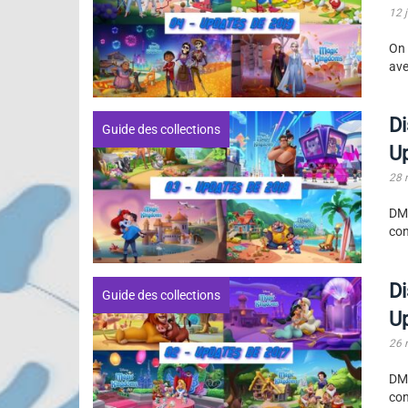
12 
On 
ave
Di
Guide des collections
U
28 
DMK
con
Di
Guide des collections
U
26 
DMK
con