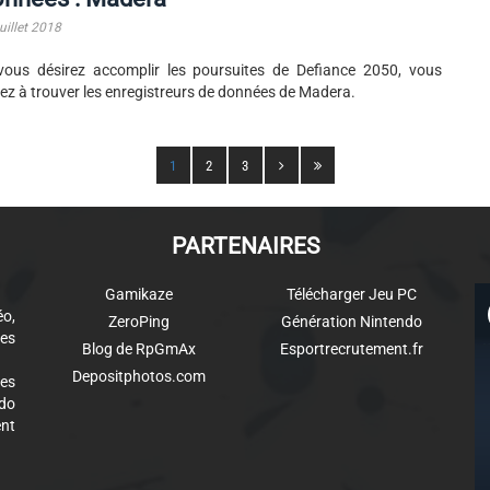
uillet 2018
vous désirez accomplir les poursuites de Defiance 2050, vous
ez à trouver les enregistreurs de données de Madera.
1
2
3
PARTENAIRES
Gamikaze
Télécharger Jeu PC
éo,
ZeroPing
Génération Nintendo
es
Blog de RpGmAx
Esportrecrutement.fr
Depositphotos.com
des
ndo
ent