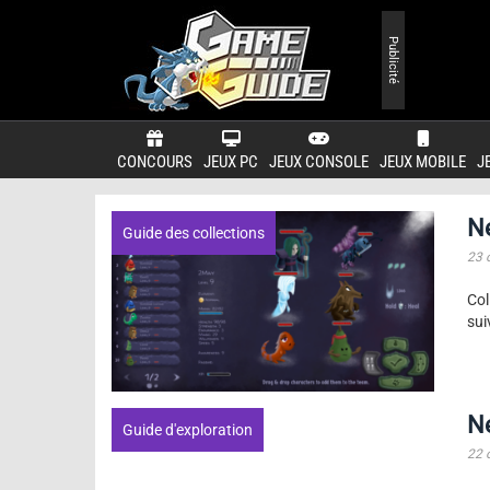
Publicité
CONCOURS
JEUX PC
JEUX CONSOLE
JEUX MOBILE
J
N
Guide des collections
23 
Co
sui
Ne
Guide d'exploration
22 