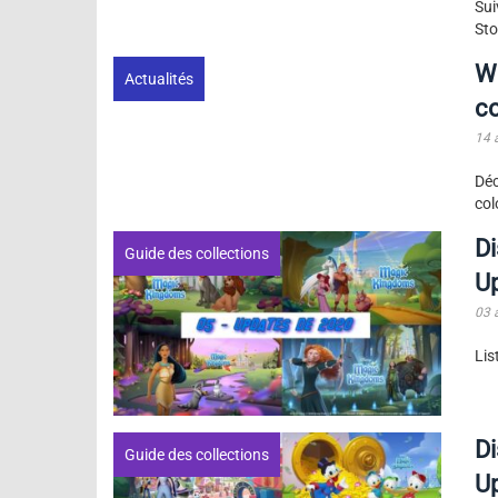
Sui
Sto
W
Actualités
c
14 
Déc
col
Di
Guide des collections
U
03 
Lis
Di
Guide des collections
U