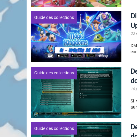
Di
Guide des collections
U
22 
DMK
con
De
Guide des collections
do
18 j
Si 
aur
De
Guide des collections
d