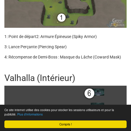
1: Point de départ
2: Armure Épineuse (Spiky Armor)
3: Lance Perçante (Piercing Spear)
4: Récompense de Demi-Boss : Masque du Lâche (Coward Mask)
Valhalla (Intérieur)
Ce site internet utilise des cookies pour stocker les sessions utilisateurs et pour la
publicité.
Plus d'informations
Compris !