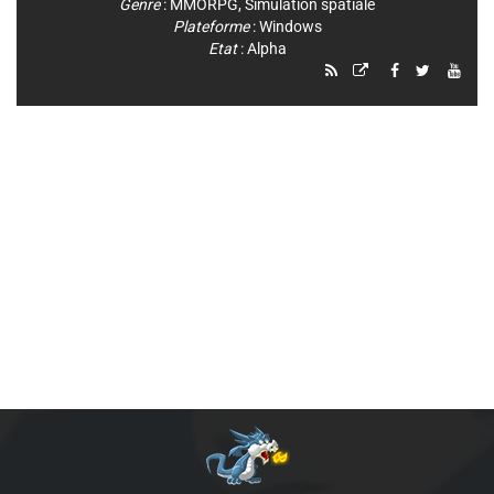
Genre
:
MMORPG
,
Simulation spatiale
Plateforme
:
Windows
Etat
: Alpha