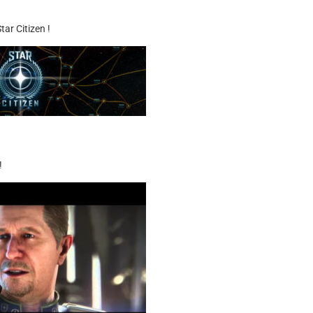
ar Citizen !
!