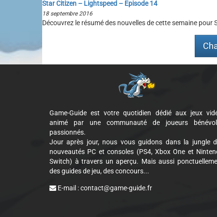
Star Citizen – Lightspeed – Episode 14
18 septembre 2016
Découvrez le résumé des nouvelles de cette semaine pour St
Cha
Game-Guide est votre quotidien dédié aux jeux vid
animé par une communauté de joueurs bénévol
passionnés.
Jour après jour, nous vous guidons dans la jungle 
nouveautés PC et consoles (PS4, Xbox One et Ninte
Switch) à travers un aperçu. Mais aussi ponctuellem
des guides de jeu, des concours...
E-mail :
contact@game-guide.fr