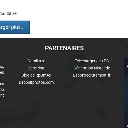
ar Citizen !
rger plus...
PARTENAIRES
Gamikaze
Télécharger Jeu PC
éo,
ZeroPing
Génération Nintendo
es
Blog de RpGmAx
Esportrecrutement.fr
Depositphotos.com
des
ndo
ent