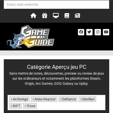
Catégorie Aperçu jeu PC
Sans mettre de notes, découvertes, preview ou review de jeux
sur les ordinateurs et notamment les plateformes Steam,
Origin, Arc Games, GOG Galaxy ou Uplay.
×
ArcheAge
×
Atlas Reactor
×
Defiance
×
Devilian
×
RIFT
×
Trove