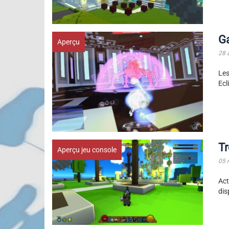
G
Aperçu
28 
Les
Ecl
Tr
Aperçu jeu console
05 
Act
dis