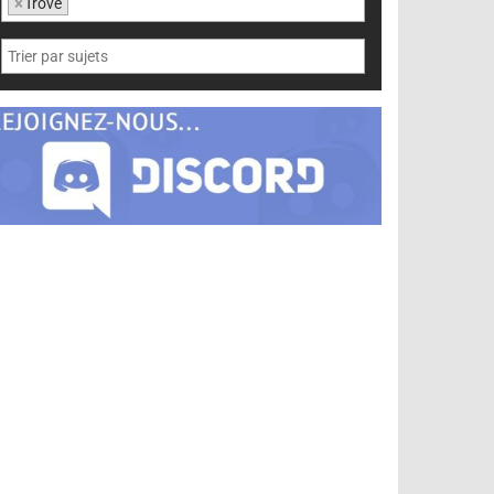
×
Trove