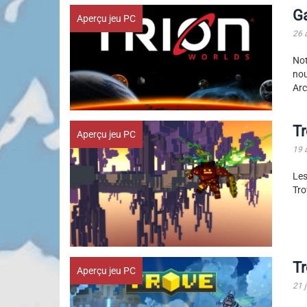
G
Aperçu jeu PC
26 
No
nou
Arc
Tr
Aperçu jeu PC
19 
Les
Tro
T
Aperçu jeu PC
21 j