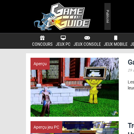
Publicité
CONCOURS
JEUX PC
JEUX CONSOLE
JEUX MOBILE
J
G
Aperçu
29 
Les
leu
T
Aperçu jeu PC