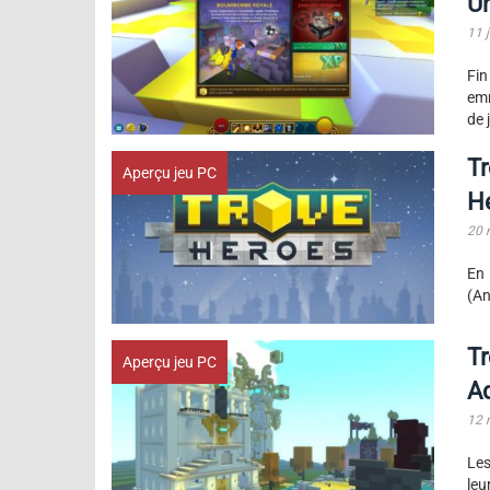
Un
11 j
Fin
emm
de 
Tr
Aperçu jeu PC
H
20 
En
(An
Tr
Aperçu jeu PC
A
12 
Les
leu