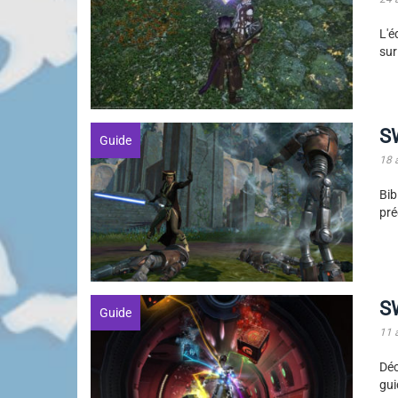
L'é
sur
SW
Guide
18 
Bib
pré
SW
Guide
11 
Déc
gui