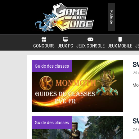
Publicité
CONCOURS
JEUX PC
JEUX CONSOLE
JEUX MOBILE
J
SW
Guide des classes
25 
Mon
SW
Guide des classes
24 