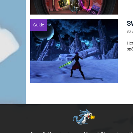
SW
Guide
03 
Her
spé