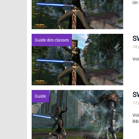
Un 
SW
Guide des classes
19 
Voi
SW
Guide
17 
Voi
Bib