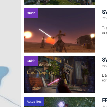
SW
Guide
22 
Tai
ce 
SW
Guide
22 
L'E
écr
FF
Actualités
24 