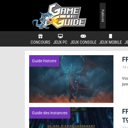
Publicité
CONCOURS
JEUX PC
JEUX CONSOLE
JEUX MOBILE
J
FF
Guide histoire
16 
Vou
jus
FF
Guide des instances
T