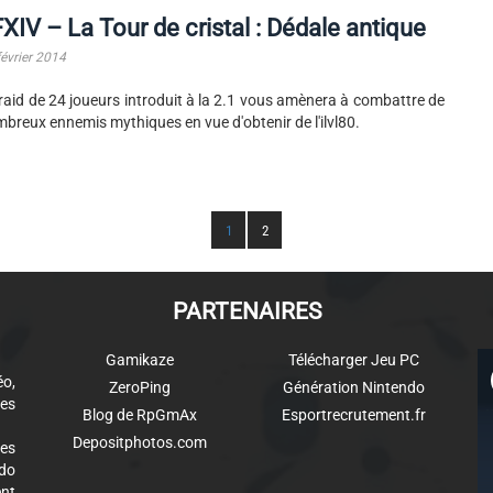
XIV – La Tour de cristal : Dédale antique
février 2014
raid de 24 joueurs introduit à la 2.1 vous amènera à combattre de
breux ennemis mythiques en vue d'obtenir de l'ilvl80.
1
2
PARTENAIRES
Gamikaze
Télécharger Jeu PC
éo,
ZeroPing
Génération Nintendo
es
Blog de RpGmAx
Esportrecrutement.fr
Depositphotos.com
des
ndo
ent