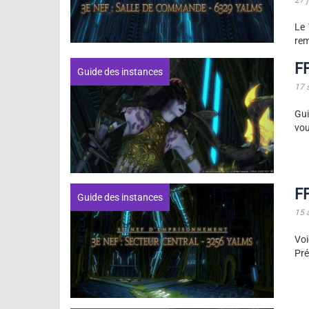
27 
Le 
rem
F
Guide des instances
17 
Gui
vou
F
Guide des instances
15 
Vo
Pré