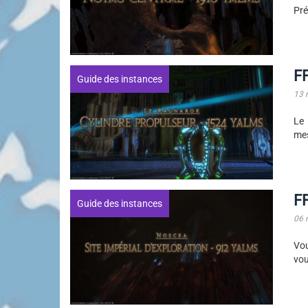
Pré
FF
Guide des instances
13 
Le 
mes
FF
Guide des instances
06 
Vou
vou