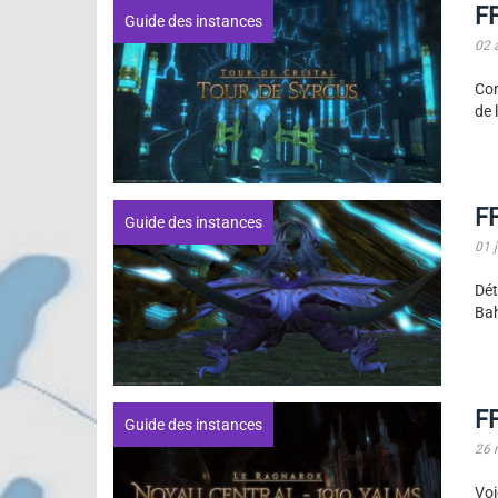
FF
Guide des instances
02 
Con
de 
F
Guide des instances
01 j
Dét
Bah
FF
Guide des instances
26 
Voi