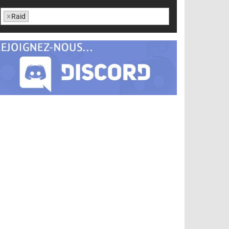
×
Raid