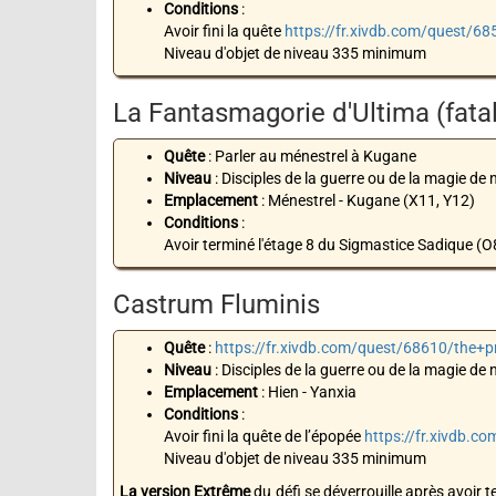
Conditions
:
Avoir fini la quête
https://fr.xivdb.com/quest/6
Niveau d'objet de niveau 335 minimum
La Fantasmagorie d'Ultima (fatal
Quête
: Parler au ménestrel à Kugane
Niveau
: Disciples de la guerre ou de la magie de 
Emplacement
: Ménestrel - Kugane (X11, Y12)
Conditions
:
Avoir terminé l'étage 8 du Sigmastice Sadique (O
Castrum Fluminis
Quête
:
https://fr.xivdb.com/quest/68610/the+
Niveau
: Disciples de la guerre ou de la magie de 
Emplacement
: Hien - Yanxia
Conditions
:
Avoir fini la quête de l’épopée
https://fr.xivdb.
Niveau d'objet de niveau 335 minimum
La version Extrême
du défi se déverrouille après avoir t