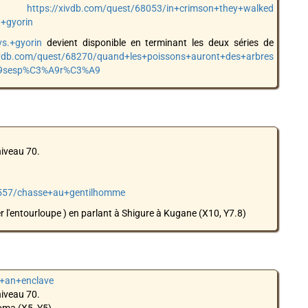
tes
https://xivdb.com/quest/68053/in+crimson+they+walked
+gyorin
s.+gyorin
devient disponible en terminant les deux séries de
.xivdb.com/quest/68270/quand+les+poissons+auront+des+arbres
%A9sesp%C3%A9r%C3%A9
niveau 70.
68557/chasse+au+gentilhomme
r l'entourloupe ) en parlant à Shigure à Kugane (X10, Y7.8)
s+an+enclave
niveau 70.