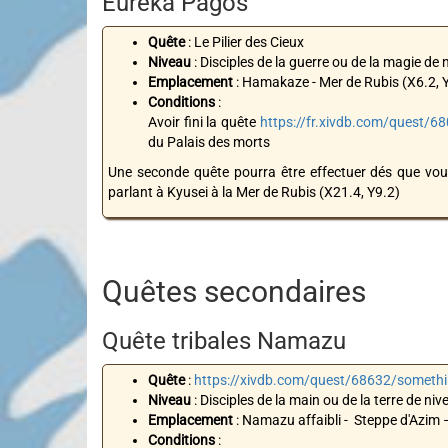
Eurêka Pagos
Quête
: Le Pilier des Cieux
Niveau
: Disciples de la guerre ou de la magie de 
Emplacement
: Hamakaze - Mer de Rubis (X6.2, 
Conditions
:
Avoir fini la quête
https://fr.xivdb.com/quest/6
du Palais des morts
Une seconde quête pourra être effectuer dés que vous 
parlant à Kyusei à la Mer de Rubis (X21.4, Y9.2)
Quêtes secondaires
Quête tribales Namazu
Quête
:
https://xivdb.com/quest/68632/someth
Niveau
: Disciples de la main ou de la terre de niv
Emplacement
: Namazu affaibli - Steppe d'Azim 
Conditions
: