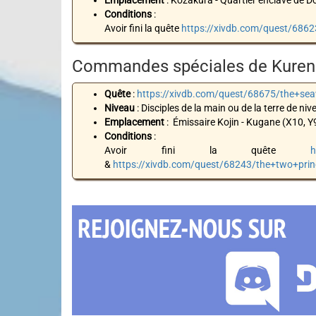
Emplacement
: Kozakura - Quartier enclavé de D
Conditions
:
Avoir fini la quête
https://xivdb.com/quest/686
Commandes spéciales de Kuren
Quête
:
https://xivdb.com/quest/68675/the+se
Niveau
: Disciples de la main ou de la terre de niv
Emplacement
: Émissaire Kojin - Kugane (X10, Y
Conditions
:
Avoir fini la quête
h
&
https://xivdb.com/quest/68243/the+two+prin