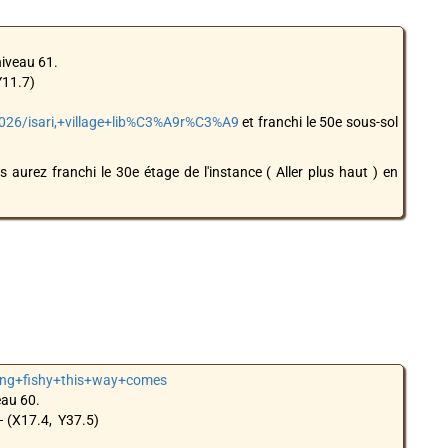
niveau 61.
Y11.7)
8026/isari,+village+lib%C3%A9r%C3%A9
et franchi le 50e sous-sol
aurez franchi le 30e étage de l'instance ( Aller plus haut ) en
ing+fishy+this+way+comes
eau 60.
– (X17.4, Y37.5)