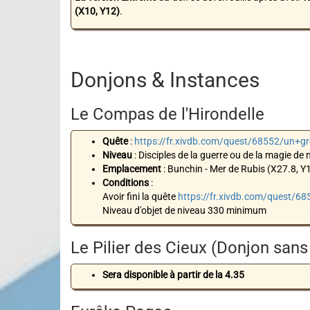
(X10, Y12)
.
Donjons & Instances
Le Compas de l'Hirondelle
Quête
:
https://fr.xivdb.com/quest/68552/un+g
Niveau
: Disciples de la guerre ou de la magie de 
Emplacement
: Bunchin - Mer de Rubis (X27.8, Y
Conditions
:
Avoir fini la quête
https://fr.xivdb.com/quest
Niveau d'objet de niveau 330 minimum
Le Pilier des Cieux (Donjon sans
Sera disponible à partir de la 4.35