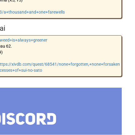
oma (X5, Y5)
23/a+thousand+and+one+farewells
ai
aweed+is+always+greener
eau 62.
9)
ttps://xivdb.com/quest/68541/none+forgotten,+none+forsaken
cesses+of+sui-no-sato