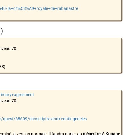
8540/la+cit%C3%A9+royale+de+rabanastre
)
niveau 70.
8S)
primary+agreement
niveau 70.
com/quest/68609/conscripts+and+contingencies
erminé la version normale. Il faudra parler au
ménestrel à Kugane