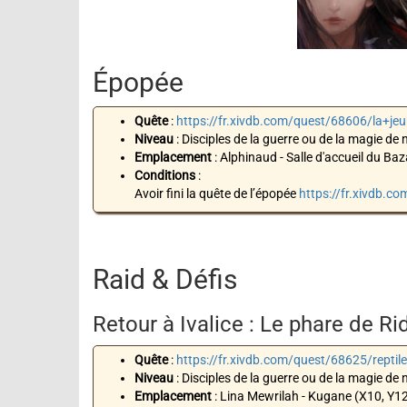
Épopée
Quête
:
https://fr.xivdb.com/quest/68606/la+j
Niveau
: Disciples de la guerre ou de la magie de 
Emplacement
: Alphinaud - Salle d'accueil du Baz
Conditions
:
Avoir fini la quête de l’épopée
https://fr.xivdb.c
Raid & Défis
Retour à Ivalice : Le phare de R
Quête
:
https://fr.xivdb.com/quest/68625/reptil
Niveau
: Disciples de la guerre ou de la magie de 
Emplacement
: Lina Mewrilah - Kugane (X10, Y1