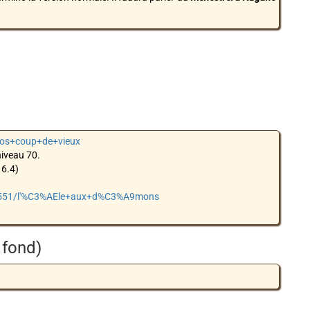
ros+coup+de+vieux
niveau 70.
16.4)
/68551/l'%C3%AEle+aux+d%C3%A9mons
 fond)