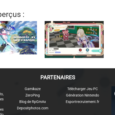
erçus :
PARTENAIRES
Gamikaze
Télécharger Jeu PC
éo,
ZeroPing
Génération Nintendo
es
Blog de RpGmAx
Esportrecrutement.fr
Depositphotos.com
des
ndo