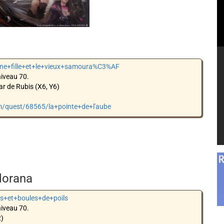
eune+fille+et+le+vieux+samoura%C3%AF
niveau 70.
ar de Rubis (X6, Y6)
om/quest/68565/la+pointe+de+l'aube
idorana
es+et+boules+de+poils
niveau 70.
2)