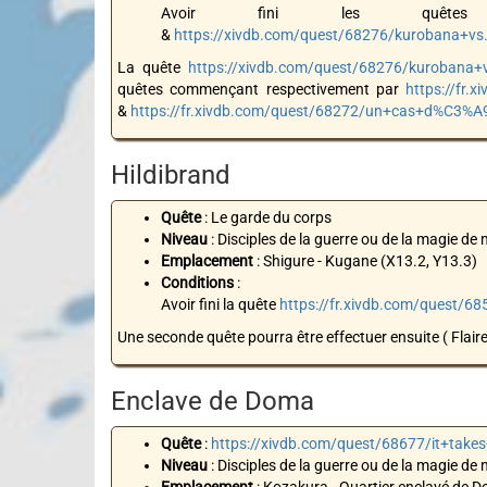
Avoir fini les quê
&
https://xivdb.com/quest/68276/kurobana+vs.
La quête
https://xivdb.com/quest/68276/kurobana+v
quêtes commençant respectivement par
https://fr
&
https://fr.xivdb.com/quest/68272/un+cas+d%C3
Hildibrand
Quête
: Le garde du corps
Niveau
: Disciples de la guerre ou de la magie de 
Emplacement
: Shigure - Kugane (X13.2, Y13.3)
Conditions
:
Avoir fini la quête
https://fr.xivdb.com/quest/
Une seconde quête pourra être effectuer ensuite ( Flaire
Enclave de Doma
Quête
:
https://xivdb.com/quest/68677/it+take
Niveau
: Disciples de la guerre ou de la magie de 