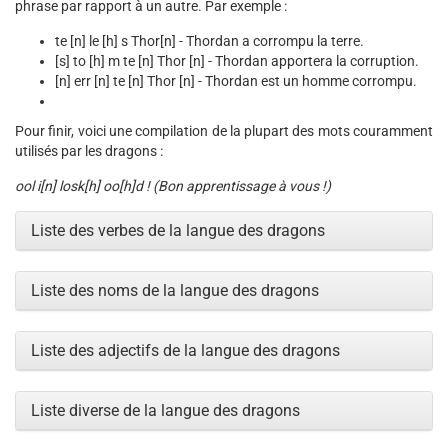
phrase par rapport à un autre. Par exemple :
te [n] le [h] s Thor[n] - Thordan a corrompu la terre.
[s] to [h] m te [n] Thor [n] - Thordan apportera la corruption.
[n] err [n] te [n] Thor [n] - Thordan est un homme corrompu.
Pour finir, voici une compilation de la plupart des mots couramment
utilisés par les dragons :
ool i[n] losk[h] oo[h]d ! (Bon apprentissage à vous !)
Liste des verbes de la langue des dragons
Liste des noms de la langue des dragons
Liste des adjectifs de la langue des dragons
Liste diverse de la langue des dragons