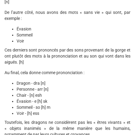
[n]
De l’autre côté, nous avons des mots « sans vie » qui sont, par
exemple :
Évasion
Sommeil
Voir
Ces derniers sont prononcés par des sons provenant de la gorge et
ont plutôt des mots à la prononciation et au son qui vont dans les
aiguës. [h]
Au final, cela donne comme prononciation :
Dragon - dra [n]
Personne - arr [n]
Chair - [n] esh
Évasion - e [h] sk
Sommeil - so [h] m
Voir - [h] ess
Toutefois, les dragons ne considèrent pas les « êtres vivants » et
« objets inanimés » de la même manière que les humains,
notamment de par leurs cultures et croyances.