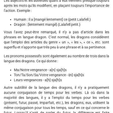
Les adjectifs et les adverbes quant à eux viennent presque toujours
après les mots qu’ils modifient, en plaçant toujours l’importance de
l’action. Exemple :
Humain : Il a [mangé lentement] ce {petit Lalafell.}
Dragon : [lentement mangé] {Lalafell petit.}
Vous l’avez peut-être remarqué, il n’y a pas d’article dans les
phrases en langue dragon. C’est normal, les dragons considèrent
que l’emploi des articles du genre « un », « les », « ce », etc. sont
superflu et n’apporte que très peu à une phrase et à sa pertinence.
Les pronoms possessifs sont également au nombre de trois dans la
langue des dragons. Ce qui donne :
Ma/Notre vengeance - a[n] sja[h]s
Ton/Ta/Son/Sa/Votre vengeance - i|n] sja[h]s
Leurs vengeances - a[h] sja[h]s
Autre subtilité de la langue des dragons, il n’y a pratiquement
aucune conjugaison de temps pour les verbes. Là où dans la
majorité des langues, il y a l’emploi du temps pour les verbes
(présent, futur, passé, imparfait, etc.), les dragons, eux, utilisent la
même conjugaison pour tous les temps, sauf en ce qui concerne le
futur. Lorsqu’il s’agit de parler du futur, la différence est faite