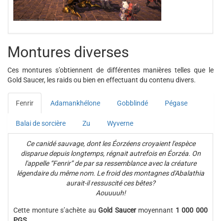
Montures diverses
Ces montures s’obtiennent de différentes manières telles que le
Gold Saucer, les raids ou bien en effectuant du contenu divers.
Fenrir
Adamankhélone
Gobblindé
Pégase
Balai de sorcière
Zu
Wyverne
Ce canidé sauvage, dont les Éorzéens croyaient l'espèce
disparue depuis longtemps, régnait autrefois en Éorzéa. On
l'appelle “Fenrir” de par sa ressemblance avec la créature
légendaire du même nom. Le froid des montagnes d'Abalathia
aurait-il ressuscité ces bêtes?
Aouuuuh!
Cette monture s’achète au
Gold Saucer
moyennant
1 000 000
PGS
.