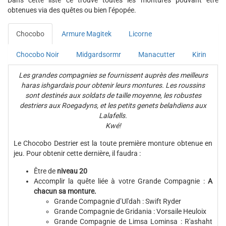
Dans cette liste ce trouve toutes les montures pouvant être
obtenues via des quêtes ou bien l’épopée.
Chocobo
Armure Magitek
Licorne
Chocobo Noir
Midgardsormr
Manacutter
Kirin
Les grandes compagnies se fournissent auprès des meilleurs
haras ishgardais pour obtenir leurs montures. Les roussins
sont destinés aux soldats de taille moyenne, les robustes
destriers aux Roegadyns, et les petits genets belahdiens aux
Lalafells.
Kwé!
Le Chocobo Destrier est la toute première monture obtenue en
jeu. Pour obtenir cette dernière, il faudra :
Être de
niveau 20
Accomplir la quête liée à votre Grande Compagnie :
A
chacun sa monture.
Grande Compagnie d’Ul'dah : Swift Ryder
Grande Compagnie de Gridania : Vorsaile Heuloix
Grande Compagnie de Limsa Lominsa : R'ashaht