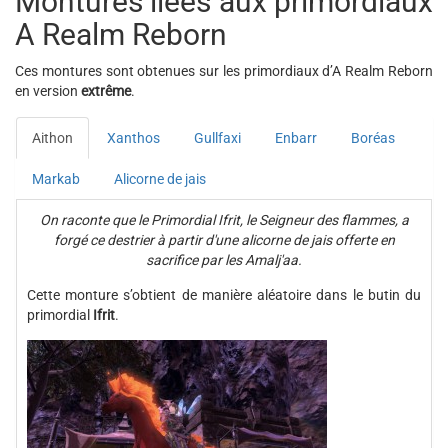
Montures liées aux primordiaux
A Realm Reborn
Ces montures sont obtenues sur les primordiaux d’A Realm Reborn
en version
extrême
.
Aithon
Xanthos
Gullfaxi
Enbarr
Boréas
Markab
Alicorne de jais
On raconte que le Primordial Ifrit, le Seigneur des flammes, a
forgé ce destrier à partir d'une alicorne de jais offerte en
sacrifice par les Amalj'aa.
Cette monture s’obtient de manière aléatoire dans le butin du
primordial
Ifrit
.