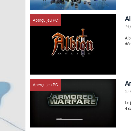
Al
Aperçu jeu PC
14 j
Al
déc
Ar
Aperçu jeu PC
27 
Le 
4 c