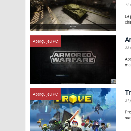
12 
Le 
chi
A
Aperçu jeu PC
22 
Ape
mai
T
Aperçu jeu PC
21 j
Pre
sur