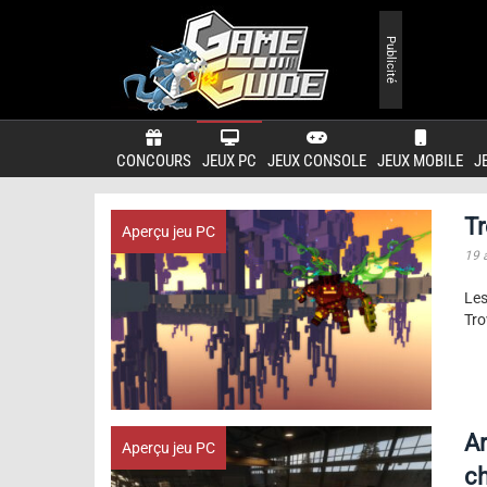
Publicité
CONCOURS
JEUX PC
JEUX CONSOLE
JEUX MOBILE
J
Tr
Aperçu jeu PC
19 
Les
Tro
A
Aperçu jeu PC
ch