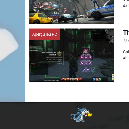
dan
Th
Aperçu jeu PC
17 j
Gal
afi