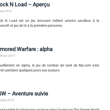
lock N Load – Aperçu
mai 2015
ock N Load est un jeu innovant mêlant univers sandbox à la
ecraft et jeu de tir à la première personne.
mored Warfare : alpha
février 2015
uellement en alpha, le jeu de combat de tank de My.com s'est
ert pendant quelques jours aux joueurs.
W – Aventure suivie
uillet 2013
re humble Kazhamania se lance dans l'aventure The Secret World