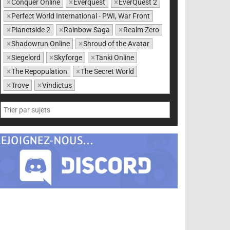
×
Conquer Online
×
Everquest
×
EverQuest 2
×
Perfect World International - PWI, War Front
×
Planetside 2
×
Rainbow Saga
×
Realm Zero
×
Shadowrun Online
×
Shroud of the Avatar
×
Siegelord
×
Skyforge
×
Tanki Online
×
The Repopulation
×
The Secret World
×
Trove
×
Vindictus