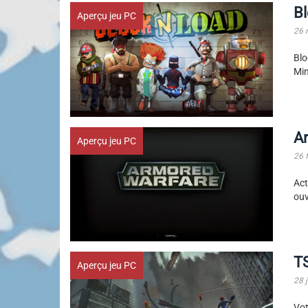
B
Aperçu jeu PC
26 
Bl
Min
Ar
Aperçu jeu PC
26 
Act
ouv
TS
Aperçu jeu PC
28 j
Vot