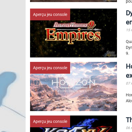
pou
Dy
Aperçu jeu console
en
15 
Qua
Dyn
9.
Ho
Aperçu jeu console
ex
07 
Hor
Alo
Th
Aperçu jeu console
06 