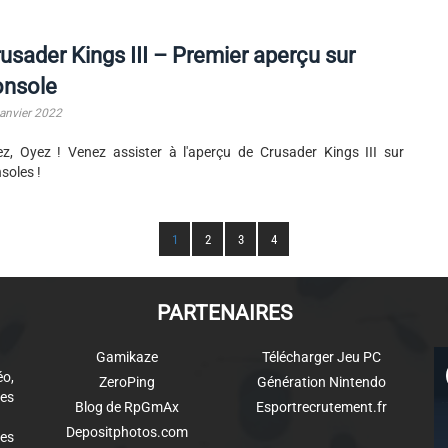
usader Kings III – Premier aperçu sur
onsole
janvier 2022
z, Oyez ! Venez assister à l'aperçu de Crusader Kings III sur
soles !
1
2
3
4
PARTENAIRES
Gamikaze
Télécharger Jeu PC
éo,
ZeroPing
Génération Nintendo
es
Blog de RpGmAx
Esportrecrutement.fr
Depositphotos.com
des