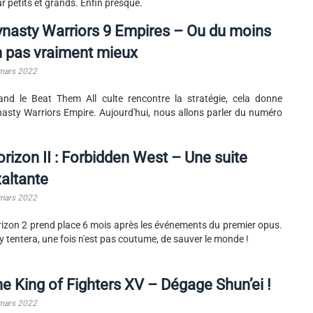
r petits et grands. Enfin presque.
nasty Warriors 9 Empires – Ou du moins
 pas vraiment mieux
mars 2022
nd le Beat Them All culte rencontre la stratégie, cela donne
asty Warriors Empire. Aujourd'hui, nous allons parler du numéro
rizon II : Forbidden West – Une suite
altante
mars 2022
izon 2 prend place 6 mois après les événements du premier opus.
y tentera, une fois n'est pas coutume, de sauver le monde !
e King of Fighters XV – Dégage Shun’ei !
mars 2022