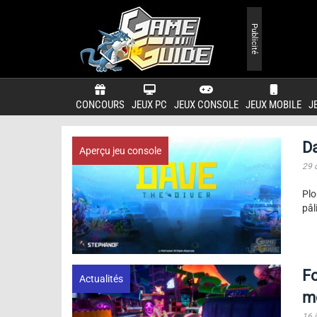
Publicité
CONCOURS
JEUX PC
JEUX CONSOLE
JEUX MOBILE
J
Da
Aperçu jeu console
29 
Plo
pâl
Fo
Actualités
m
16 