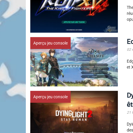
The
réu
opu
Ed
Aperçu jeu console
02 
Edg
et 
Dy
Aperçu jeu console
ê
21 
Dyi
des