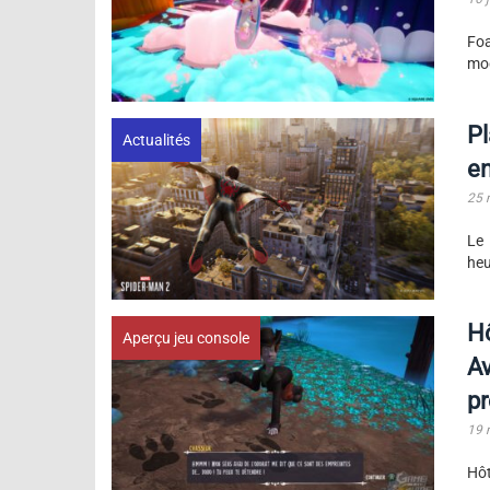
Foa
mod
Pl
Actualités
e
25 
Le 
heu
Hô
Aperçu jeu console
Av
p
19 
Hôt