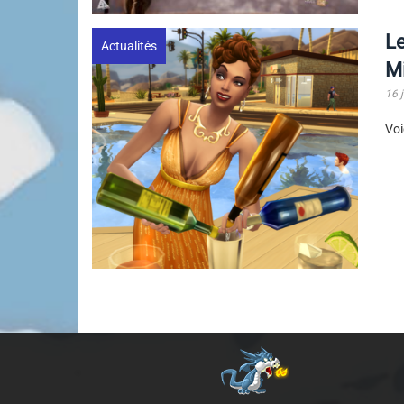
Le
Actualités
Mi
16 
Voi