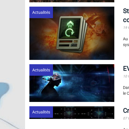
St
Actualités
c
19 
Au 
sys
E
Actualités
10 
Dan
le
Cr
Actualités
07 