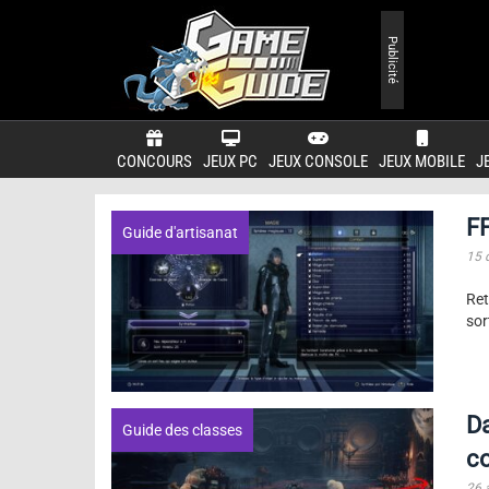
Publicité
CONCOURS
JEUX PC
JEUX CONSOLE
JEUX MOBILE
J
FF
Guide d'artisanat
15 
Ret
sor
Da
Guide des classes
c
26 