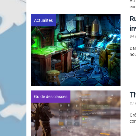
Au 
com
R
Actualités
in
04 
Da
nou
Th
Guide des classes
27 
Grâ
com