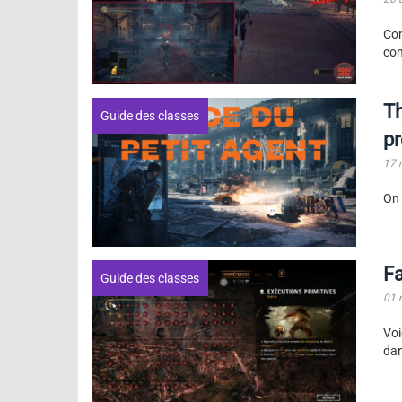
Co
com
Th
Guide des classes
pr
17 
On 
Fa
Guide des classes
01 
Voi
dan