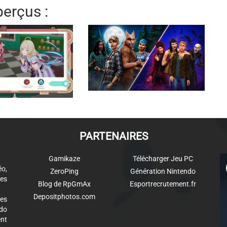
erçus :
PARTENAIRES
Gamikaze
Télécharger Jeu PC
éo,
ZeroPing
Génération Nintendo
es
Blog de RpGmAx
Esportrecrutement.fr
Depositphotos.com
des
ndo
ent