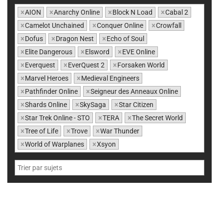
×
AION
×
Anarchy Online
×
Block N Load
×
Cabal 2
×
Camelot Unchained
×
Conquer Online
×
Crowfall
×
Dofus
×
Dragon Nest
×
Echo of Soul
×
Elite Dangerous
×
Elsword
×
EVE Online
×
Everquest
×
EverQuest 2
×
Forsaken World
×
Marvel Heroes
×
Medieval Engineers
×
Pathfinder Online
×
Seigneur des Anneaux Online
×
Shards Online
×
SkySaga
×
Star Citizen
×
Star Trek Online - STO
×
TERA
×
The Secret World
×
Tree of Life
×
Trove
×
War Thunder
×
World of Warplanes
×
Xsyon