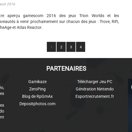
août 2016
tre aperçu gamescom 2016 des jeux Trion Worlds et les
veautés à venir prochainement sur chacun des jeux : Trove, Rift,
heAge et Atlas Reactor.
1
2
3
4
PARTENAIRES
Gamikaze
Télécharger Jeu PC
éo,
ZeroPing
Génération Nintendo
es
Blog de RpGmAx
Esportrecrutement.fr
Depositphotos.com
des
ndo
ent