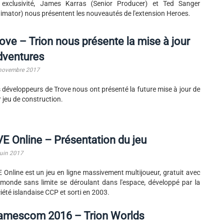
 exclusivité, James Karras (Senior Producer) et Ted Sanger
imator) nous présentent les nouveautés de l'extension Heroes.
ove – Trion nous présente la mise à jour
dventures
novembre 2017
 développeurs de Trove nous ont présenté la future mise à jour de
r jeu de construction.
E Online – Présentation du jeu
juin 2017
 Online est un jeu en ligne massivement multijoueur, gratuit avec
monde sans limite se déroulant dans l'espace, développé par la
iété islandaise CCP et sorti en 2003.
amescom 2016 – Trion Worlds