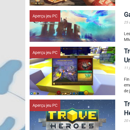
G
Aperçu jeu PC
25 
Les
MM
T
Aperçu jeu PC
Un
11 j
Fin
emm
de 
Tr
Aperçu jeu PC
H
20 