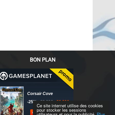
BON PLAN
Ce site internet utilise des cookies
pour stocker les sessions
utilisateurs et pour la publicité.
Plus