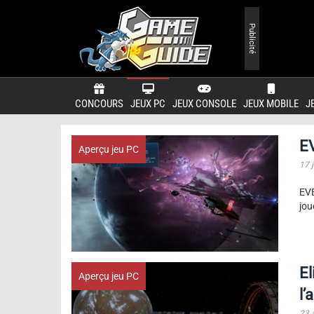
Publicité
CONCOURS
JEUX PC
JEUX CONSOLE
JEUX MOBILE
J
EV
Aperçu jeu PC
17 
EVE
jou
El
Aperçu jeu PC
l’
23 