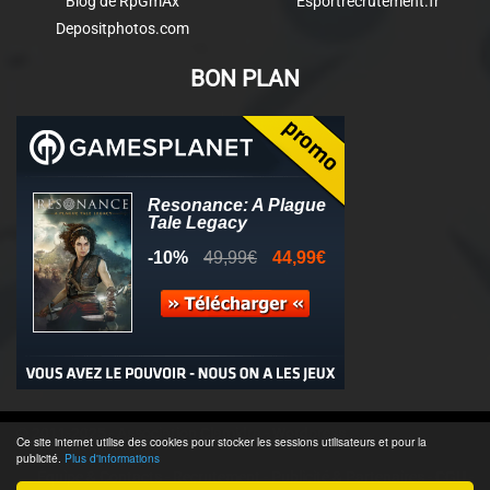
Blog de RpGmAx
Esportrecrutement.fr
Depositphotos.com
BON PLAN
© 2011-2025 - Association Clamidra -
Wordpress
Ce site internet utilise des cookies pour stocker les sessions utilisateurs et pour la
publicité.
Plus d'informations
Équipe & Contacts
-
Recrutement
-
Publicité & Partenaires
-
CGU
-