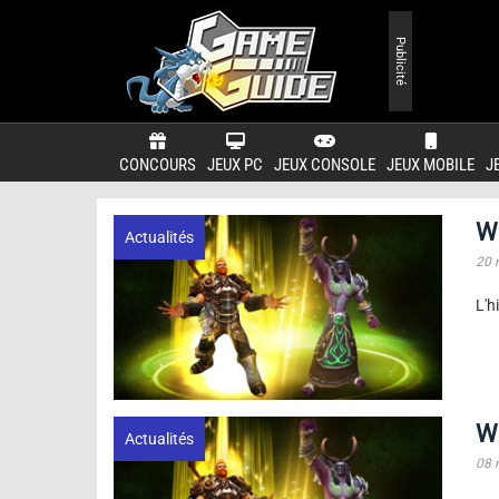
Publicité
CONCOURS
JEUX PC
JEUX CONSOLE
JEUX MOBILE
J
Wo
Actualités
20 
L'h
W
Actualités
08 