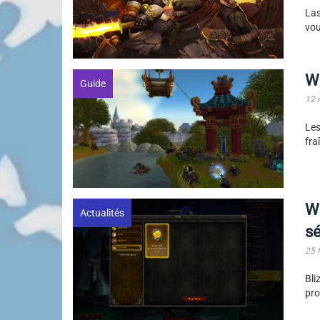
Las
vou
W
Guide
12 
Le
fra
Wo
Actualités
s
25 
Bli
pro