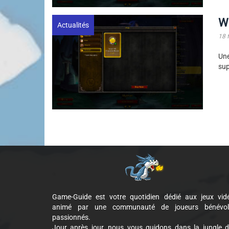
W
Actualités
18 
Un
sup
Game-Guide est votre quotidien dédié aux jeux vid
animé par une communauté de joueurs bénévol
passionnés.
Jour après jour, nous vous guidons dans la jungle 