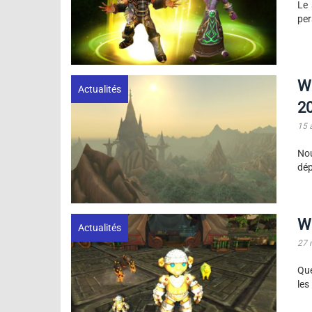
Le 
per
Wo
Actualités
2
15 
Nou
dép
Wo
Actualités
27 
Que
les