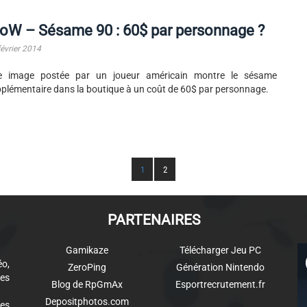
oW – Sésame 90 : 60$ par personnage ?
février 2014
e image postée par un joueur américain montre le sésame
plémentaire dans la boutique à un coût de 60$ par personnage.
1
2
PARTENAIRES
Gamikaze
Télécharger Jeu PC
éo,
ZeroPing
Génération Nintendo
es
Blog de RpGmAx
Esportrecrutement.fr
Depositphotos.com
des