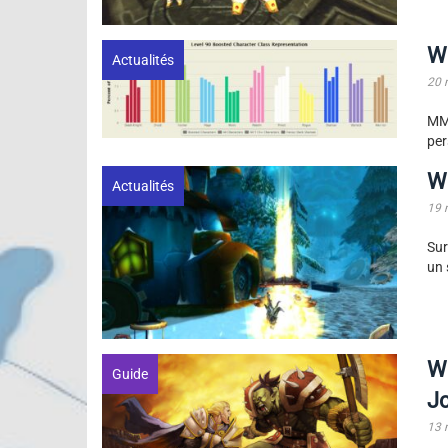
Wo
Actualités
20 
MM
per
W
Actualités
19 
Sur
un 
Wo
Guide
J
13 