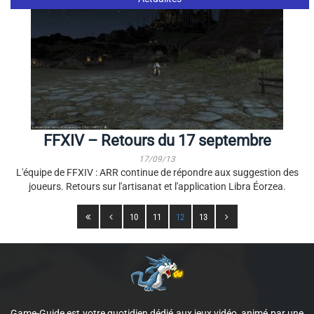
FFXIV – Retours du 17 septembre
17/09/13
L'équipe de FFXIV : ARR continue de répondre aux suggestion des
joueurs. Retours sur l'artisanat et l'application Libra Éorzea.
10
11
12
13
Game-Guide est votre quotidien dédié aux jeux vidéo, animé par une