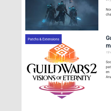
Nou
cha
Gu
Patchs & Extensions
ma
13 
Sod
pat
en 
Aru