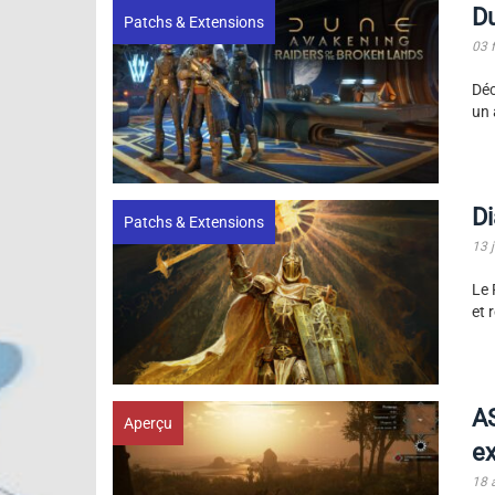
Du
Patchs & Extensions
03 
Déc
un 
Di
Patchs & Extensions
13 
Le 
et 
AS
Aperçu
ex
18 