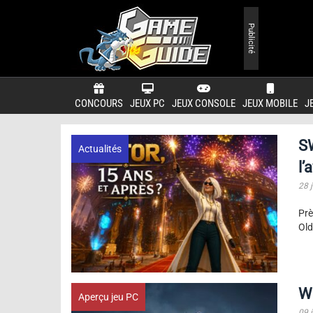
Publicité
CONCOURS
JEUX PC
JEUX CONSOLE
JEUX MOBILE
J
SW
Actualités
l’
28 j
Prè
Old
Wa
Aperçu jeu PC
09 j