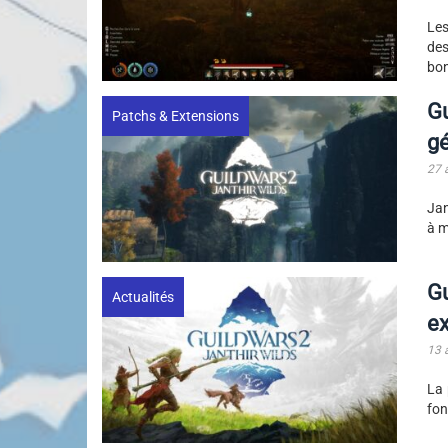
Les
des
bon
Gu
Patchs & Extensions
gé
27 
Jan
à m
Gu
Actualités
ex
13 
La 
fon