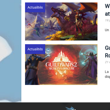
Wo
Actualités
a
19 j
Un 
Gu
Actualités
Ro
21 
La 
dis