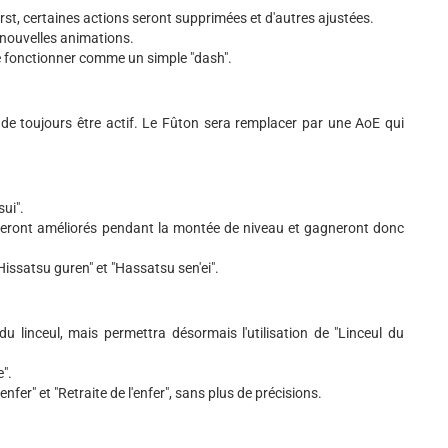
rst, certaines actions seront supprimées et d'autres ajustées.
e nouvelles animations.
de fonctionner comme un simple "dash".
n de toujours être actif. Le Fûton sera remplacer par une AoE qui
ui".
 seront améliorés pendant la montée de niveau et gagneront donc
Hissatsu guren" et "Hassatsu sen'ei".
u linceul, mais permettra désormais l'utilisation de "Linceul du
e".
nfer" et "Retraite de l'enfer", sans plus de précisions.