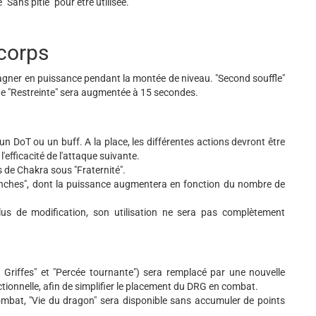
"Sans pitié" pour être utilisée.
corps
agner en puissance pendant la montée de niveau. "Second souffle"
de "Restreinte" sera augmentée à 15 secondes.
DoT ou un buff. A la place, les différentes actions devront être
'efficacité de l'attaque suivante.
 de Chakra sous "Fraternité".
branches", dont la puissance augmentera en fonction du nombre de
lus de modification, son utilisation ne sera pas complètement
riffes" et "Percée tournante") sera remplacé par une nouvelle
ctionnelle, afin de simplifier le placement du DRG en combat.
ombat, "Vie du dragon" sera disponible sans accumuler de points