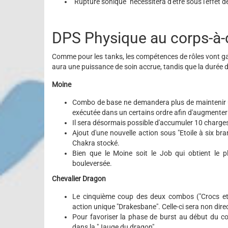
"Rupture sonique" nécessitera d'être sous l'effet de 
DPS Physique au corps-à-
Comme pour les tanks, les compétences de rôles vont g
aura une puissance de soin accrue, tandis que la durée 
Moine
Combo de base ne demandera plus de maintenir un 
exécutée dans un certains ordre afin d'augmenter l
Il sera désormais possible d'accumuler 10 charges
Ajout d'une nouvelle action sous "Etoile à six 
Chakra stocké.
Bien que le Moine soit le Job qui obtient le p
bouleversée.
Chevalier Dragon
Le cinquième coup des deux combos ("Crocs et G
action unique "Drakesbane". Celle-ci sera non dire
Pour favoriser la phase de burst au début du c
dans la "Jauge du dragon".