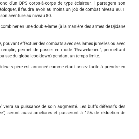
onc d'un DPS corps-à-corps de type éclaireur, il partagera son
ébloquer, il faudra avoir au moins un job de combat niveau 80. Il
a son aventure au niveau 80.
ut combiner en une double-lame (à la manière des armes de Djidane
e, pouvant effectuer des combats avec ses lames jumelles ou avec
is remplie, permet de passer en mode "Reawekened", permettant
 baisse du global cooldown) pendant un temps limité.
ôdeur vipère est annoncé comme étant assez facile à prendre en
" verra sa puissance de soin augmenté. Les buffs défensifs des
rice") seront aussi améliorés et passeront à 15% de réduction de