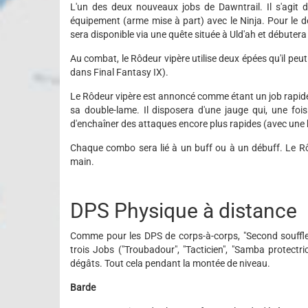
L'un des deux nouveaux jobs de Dawntrail. Il s'agit d
équipement (arme mise à part) avec le Ninja. Pour le d
sera disponible via une quête située à Uld'ah et débuter
Au combat, le Rôdeur vipère utilise deux épées qu'il pe
dans Final Fantasy IX).
Le Rôdeur vipère est annoncé comme étant un job rapid
sa double-lame. Il disposera d'une jauge qui, une fo
d'enchaîner des attaques encore plus rapides (avec une
Chaque combo sera lié à un buff ou à un débuff. Le R
main.
DPS Physique à distance
Comme pour les DPS de corps-à-corps, "Second souffle
trois Jobs ("Troubadour", "Tacticien", "Samba protect
dégâts. Tout cela pendant la montée de niveau.
Barde