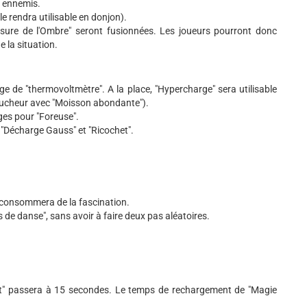
x ennemis.
le rendra utilisable en donjon).
Morsure de l'Ombre" seront fusionnées. Les joueurs pourront donc
e la situation.
ge de "thermovoltmètre". A la place, "Hypercharge" sera utilisable
 Faucheur avec "Moisson abondante").
ges pour "Foreuse".
 "Décharge Gauss" et "Ricochet".
ci consommera de la fascination.
s de danse", sans avoir à faire deux pas aléatoires.
ment" passera à 15 secondes. Le temps de rechargement de "Magie