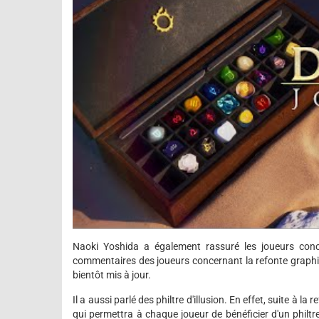
Naoki Yoshida a également rassuré les joueurs conce
commentaires des joueurs concernant la refonte graph
bientôt mis à jour.
Il a aussi parlé des philtre d'illusion. En effet, suite à 
qui permettra à chaque joueur de bénéficier d'un philtre 