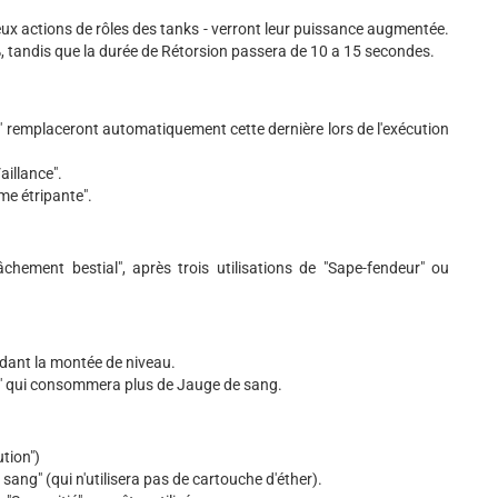
x actions de rôles des tanks - verront leur puissance augmentée.
 tandis que la durée de Rétorsion passera de 10 a 15 secondes.
" remplaceront automatiquement cette dernière lors de l'exécution
aillance".
me étripante".
âchement bestial", après trois utilisations de "Sape-fendeur" ou
ndant la montée de niveau.
te" qui consommera plus de Jauge de sang.
tion")
ng" (qui n'utilisera pas de cartouche d'éther).