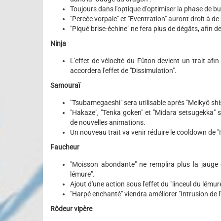
Toujours dans l'optique d'optimiser la phase de bu
"Percée vorpale" et "Eventration" auront droit à d
"Piqué brise-échine" ne fera plus de dégâts, afin 
Ninja
L'effet de vélocité du Fûton devient un trait afi
accordera l'effet de "Dissimulation".
Samouraï
"Tsubamegaeshi" sera utilisable après "Meikyô shis
"Hakaze", "Tenka goken" et "Midara setsugekka"
de nouvelles animations.
Un nouveau trait va venir réduire le cooldown de "
Faucheur
"Moisson abondante" ne remplira plus la jauge d
lémure".
Ajout d'une action sous l'effet du "linceul du lémur
"Harpé enchanté" viendra améliorer "Intrusion de l'e
Rôdeur vipère