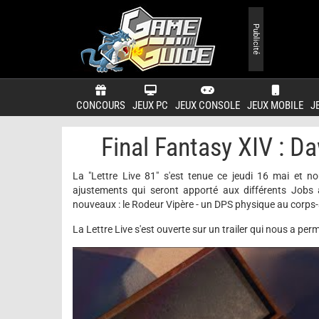
Publicité
CONCOURS
JEUX PC
JEUX CONSOLE
JEUX MOBILE
J
Final Fantasy XIV : D
La "Lettre Live 81" s'est tenue ce jeudi 16 mai et n
ajustements qui seront apporté aux différents Jobs 
nouveaux : le Rodeur Vipère - un DPS physique au corps-
La Lettre Live s'est ouverte sur un trailer qui nous a perm