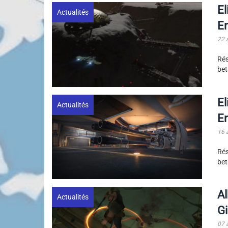
El
Actualités
En
22 
Rés
bet
El
Actualités
En
16 
Rés
bet
Al
Actualités
Gi
07 