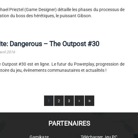
hael Prieztel (Game Designer) détaille les phases du processus de
ation du boss des hérétiques, le puissant Gibson.
ite: Dangerous – The Outpost #30
avril 2016
 Outpost #30 est en ligne. Le futur du Powerplay, progression de
istoire du jeu, évènements communautaires et actualités !
1
2
3
PARTENAIRES
Gamikaze
Télécharger Jeu PC