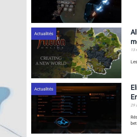
Al
Actualités
m
13 
Les
El
Actualités
En
29 
Rés
bet