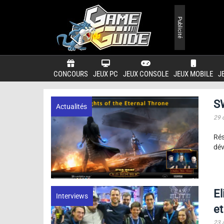
Publicité
CONCOURS
JEUX PC
JEUX CONSOLE
JEUX MOBILE
J
S
Actualités
29 
Rés
dév
El
Interviews
e
23 