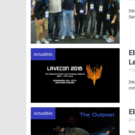
Déc
Sam
El
Actualités
L
17 j
Dé
com
El
Actualités
27 
Nou