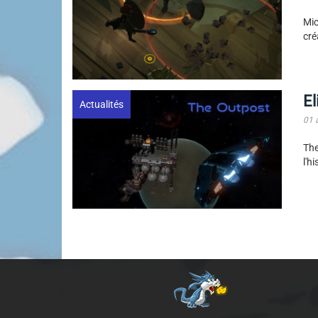
Mic
cré
El
Actualités
01 
The
l'h