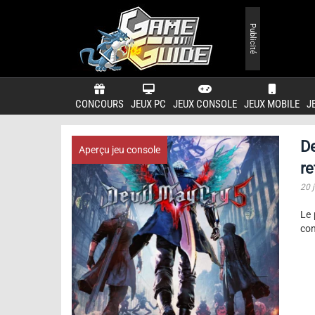
Publicité
CONCOURS
JEUX PC
JEUX CONSOLE
JEUX MOBILE
J
De
Aperçu jeu console
re
20 j
Le 
con