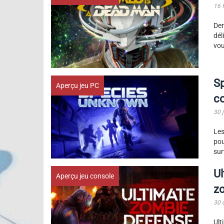
16 
Der
dél
vou
S
Aperçu jeu PC
c
30 
Les
pou
sur
Ul
Aperçu jeu console
zo
30 
Ult