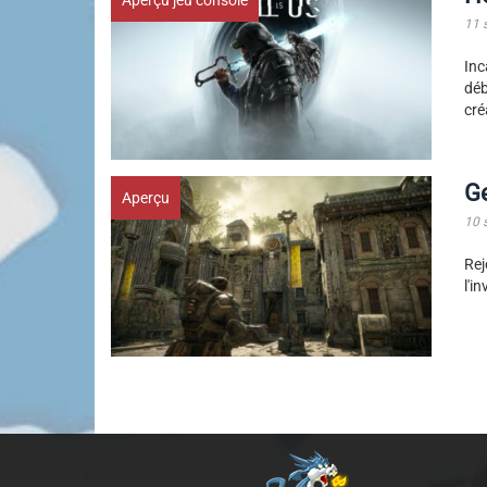
Aperçu jeu console
11 
In
déb
cré
Ge
Aperçu
10 
Rej
l'i