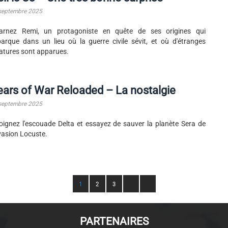
septembre 2025
carnez Remi, un protagoniste en quête de ses origines qui
arque dans un lieu où la guerre civile sévit, et où d'étranges
atures sont apparues.
ars of War Reloaded – La nostalgie
septembre 2025
oignez l'escouade Delta et essayez de sauver la planète Sera de
nvasion Locuste.
1
2
3
PARTENAIRES