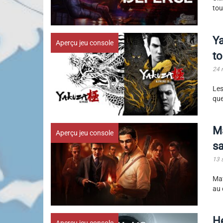
tou
Ya
Aperçu jeu console
to
24 
Les
que
Ma
Aperçu jeu console
sa
13 
Maf
au 
He