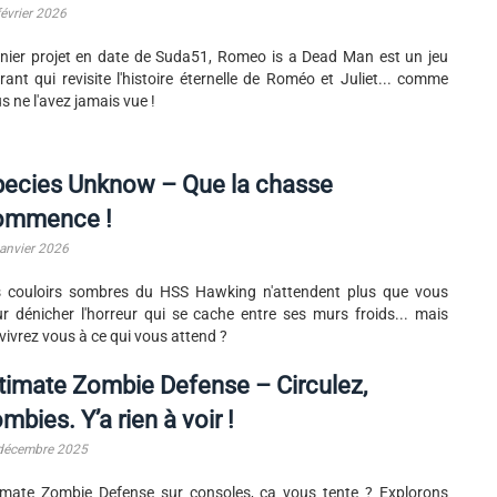
février 2026
nier projet en date de Suda51, Romeo is a Dead Man est un jeu
irant qui revisite l'histoire éternelle de Roméo et Juliet... comme
s ne l'avez jamais vue !
pecies Unknow – Que la chasse
ommence !
janvier 2026
 couloirs sombres du HSS Hawking n'attendent plus que vous
r dénicher l'horreur qui se cache entre ses murs froids... mais
vivrez vous à ce qui vous attend ?
timate Zombie Defense – Circulez,
mbies. Y’a rien à voir !
décembre 2025
imate Zombie Defense sur consoles, ça vous tente ? Explorons