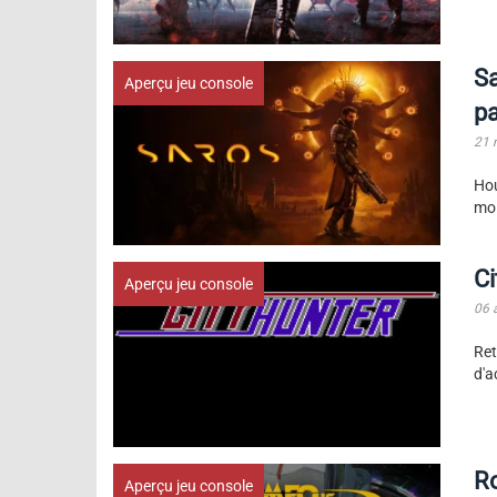
Sa
Aperçu jeu console
pa
21 
Hou
moi
Ci
Aperçu jeu console
06 
Ret
d'a
Ro
Aperçu jeu console