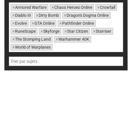
×
Armored Warfare
×
Chaos Heroes Online
×
Crowfall
×
Diablo III
×
Dirty Bomb
×
Dragon's Dogma Online
×
Evolve
×
GTA Online
×
Pathfinder Online
×
RuneScape
×
Skyforge
×
Star Citizen
×
Starriser
×
The Stomping Land
×
Warhammer 40K
×
World of Warplanes