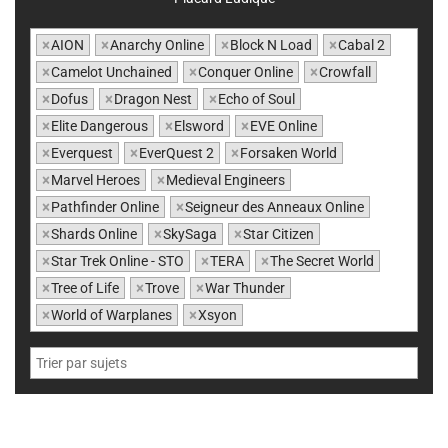
×
AION
×
Anarchy Online
×
Block N Load
×
Cabal 2
×
Camelot Unchained
×
Conquer Online
×
Crowfall
×
Dofus
×
Dragon Nest
×
Echo of Soul
×
Elite Dangerous
×
Elsword
×
EVE Online
×
Everquest
×
EverQuest 2
×
Forsaken World
×
Marvel Heroes
×
Medieval Engineers
×
Pathfinder Online
×
Seigneur des Anneaux Online
×
Shards Online
×
SkySaga
×
Star Citizen
×
Star Trek Online - STO
×
TERA
×
The Secret World
×
Tree of Life
×
Trove
×
War Thunder
×
World of Warplanes
×
Xsyon