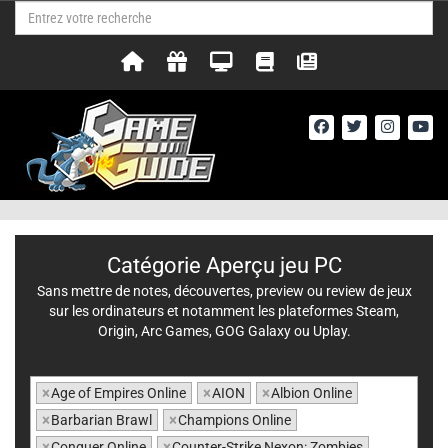
Catégorie Aperçu jeu PC
Sans mettre de notes, découvertes, preview ou review de jeux
sur les ordinateurs et notamment les plateformes Steam,
Origin, Arc Games, GOG Galaxy ou Uplay.
×
Age of Empires Online
×
AION
×
Albion Online
×
Barbarian Brawl
×
Champions Online
×
Conquer Online
×
Counter-Strike Nexon: Zombies