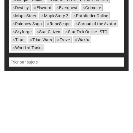
×
Destiny
×
Elsword
×
Everquest
×
Grimoire
×
MapleStory
×
MapleStory 2
×
Pathfinder Online
×
Rainbow Saga
×
RuneScape
×
Shroud of the Avatar
×
Skyforge
×
Star Citizen
×
Star Trek Online - STO
×
Titan
×
Triad Wars
×
Trove
×
Wakfu
×
World of Tanks