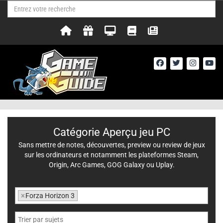
Catégorie Aperçu jeu PC
Sans mettre de notes, découvertes, preview ou review de jeux
sur les ordinateurs et notamment les plateformes Steam,
Origin, Arc Games, GOG Galaxy ou Uplay.
×
Forza Horizon 3