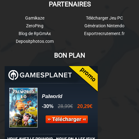
PARTENAIRES
Gamikaze
Télécharger Jeu PC
ZeroPing
Génération Nintendo
Blog de RpGmAx
Esportrecrutement.fr
Depositphotos.com
BON PLAN