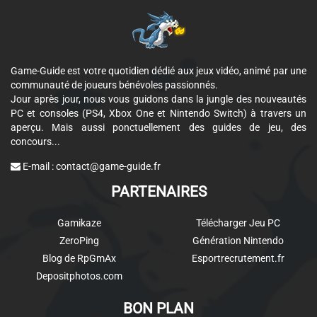
Game-Guide est votre quotidien dédié aux jeux vidéo, animé par une
communauté de joueurs bénévoles passionnés.
Jour après jour, nous vous guidons dans la jungle des nouveautés
PC et consoles (PS4, Xbox One et Nintendo Switch) à travers un
aperçu. Mais aussi ponctuellement des guides de jeu, des
concours...
E-mail :
contact@game-guide.fr
PARTENAIRES
Gamikaze
Télécharger Jeu PC
ZeroPing
Génération Nintendo
Blog de RpGmAx
Esportrecrutement.fr
Depositphotos.com
BON PLAN