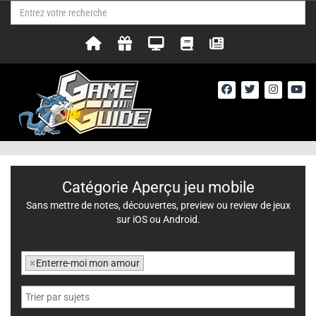
Catégorie Aperçu jeu mobile
Sans mettre de notes, découvertes, preview ou review de jeux
sur iOS ou Android.
×
Enterre-moi mon amour