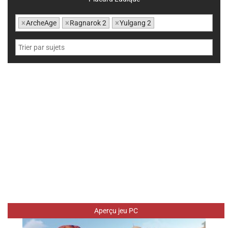
×
ArcheAge
×
Ragnarok 2
×
Yulgang 2
Aperçu jeu PC