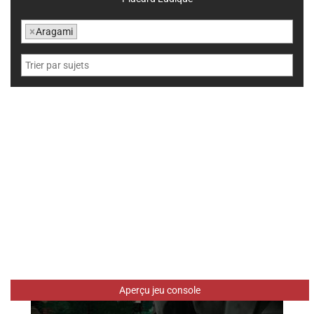
×
Aragami
Aperçu jeu console