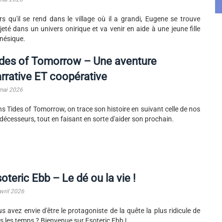
rs qu'il se rend dans le village où il a grandi, Eugene se trouve
jeté dans un univers onirique et va venir en aide à une jeune fille
nésique.
ides of Tomorrow – Une aventure
rrative ET coopérative
mai 2026
s Tides of Tomorrow, on trace son histoire en suivant celle de nos
décesseurs, tout en faisant en sorte d'aider son prochain.
oteric Ebb – Le dé ou la vie !
avril 2026
s avez envie d'être le protagoniste de la quête la plus ridicule de
s les temps ? Bienvenue sur Esoteric Ebb !