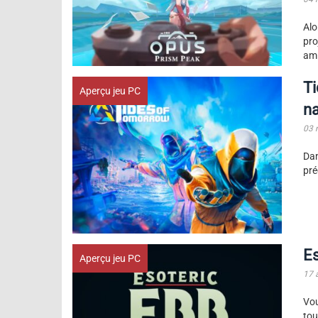
Alo
pro
am
T
Aperçu jeu PC
na
03 
Dan
pré
Es
Aperçu jeu PC
17 
Vou
tou