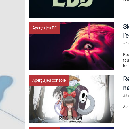
Sl
Aperçu jeu PC
l’
31 
Pou
fa
hal
Re
Aperçu jeu console
na
26 
Aid