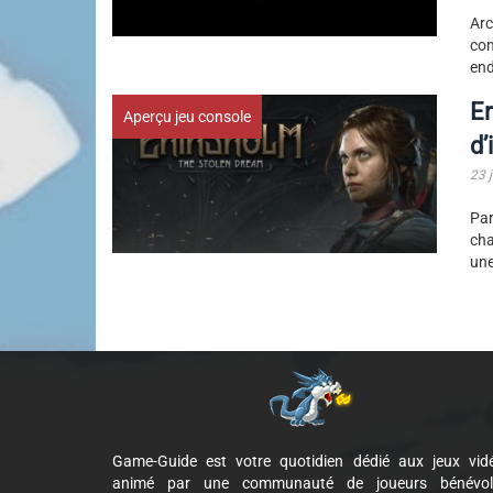
Ar
com
end
Er
Aperçu jeu console
d’
23 j
Par
cha
une
Game-Guide est votre quotidien dédié aux jeux vid
animé par une communauté de joueurs bénévol