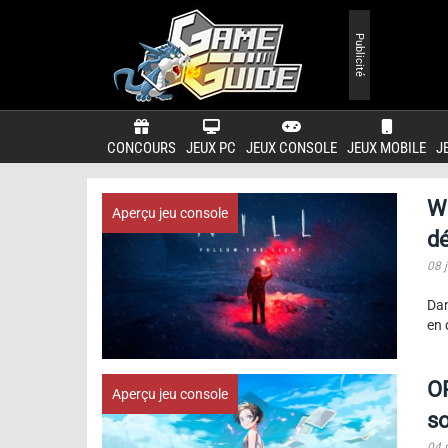
Publicité
CONCOURS
JEUX PC
JEUX CONSOLE
JEUX MOBILE
J
Wi
Aperçu jeu console
dé
08 
Dan
en 
OP
Aperçu jeu console
so
04 