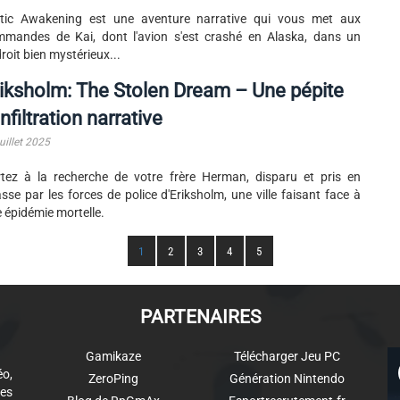
ctic Awakening est une aventure narrative qui vous met aux
mandes de Kai, dont l'avion s'est crashé en Alaska, dans un
roit bien mystérieux...
iksholm: The Stolen Dream – Une pépite
infiltration narrative
uillet 2025
tez à la recherche de votre frère Herman, disparu et pris en
sse par les forces de police d'Eriksholm, une ville faisant face à
 épidémie mortelle.
1
2
3
4
5
PARTENAIRES
Gamikaze
Télécharger Jeu PC
éo,
ZeroPing
Génération Nintendo
es