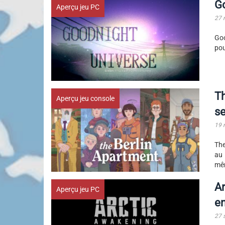
Go
Aperçu jeu PC
27 
Goo
pou
Th
Aperçu jeu console
se
19 
The
au 
mêm
Ar
Aperçu jeu PC
e
27 