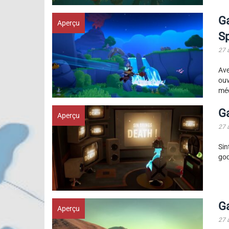
G
Aperçu
Sp
27 
Ave
ouv
mé
G
Aperçu
27 
Sin
god
G
Aperçu
27 