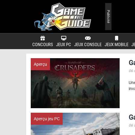
Publicité
CONCOURS
JEUX PC
JEUX CONSOLE
JEUX MOBILE
J
G
Aperçu
06 
Une
inv
G
Aperçu jeu PC
06 