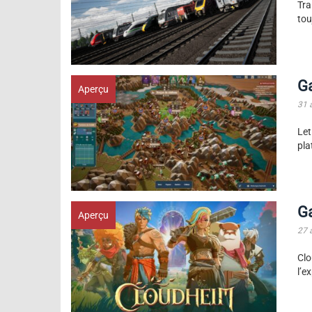
Tra
tou
G
Aperçu
31 
Let
pla
G
Aperçu
27 
Clo
l’e