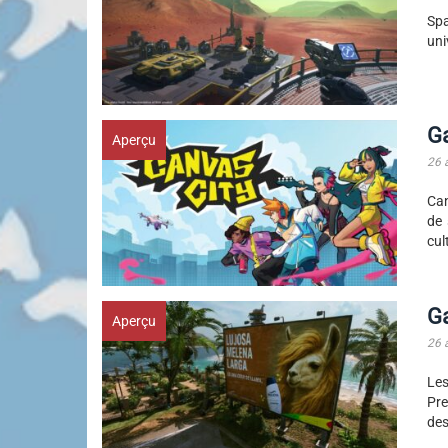
Spa
uni
G
Aperçu
26 
Can
de 
cul
G
Aperçu
26 
Les
Pre
des