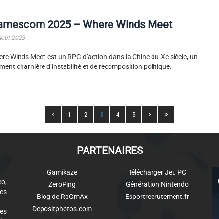
amescom 2025 – Where Winds Meet
août 2025
re Winds Meet est un RPG d’action dans la Chine du Xe siècle, un
ent charnière d’instabilité et de recomposition politique.
1
2
3
4
5
PARTENAIRES
Gamikaze
Télécharger Jeu PC
éo,
ZeroPing
Génération Nintendo
es
Blog de RpGmAx
Esportrecrutement.fr
Depositphotos.com
des