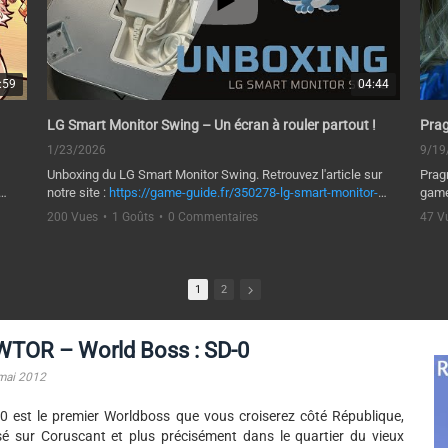
:59
04:44
LG Smart Monitor Swing – Un écran à rouler partout !
Pra
1/23/2026
9/19
Unboxing du LG Smart Monitor Swing. Retrouvez l'article sur
Prag
notre site :
https://game-guide.fr/350278-lg-smart-monitor-
game
swing-un-ecran-a-rouler-partout/
sold
200 Vues
•
1 Goûts
•
0 Commentaires
47 V
créa
Retrouvez-nous sur les réseaux sociaux !
▲ Facebook -
https://www.facebook.com/GameGuide.fr
Retr
▲ Twitter -
https://twitter.com/GameGuideFR
▲ Fa
1
2
gvtJb
▲ Google + -
https://plus.google.com/u/0/+Game-
▲ Tw
guideFr/posts
▲ Go
▲ Steam -
guid
WTOR – World Boss : SD-0
http://steamcommunity.com/groups/GameGuideFR
▲ St
▲ Discord -
https://discordapp.com/invite/0nYjmkgiA5MgvtJb
http
mai 2012
▲ Di
0 est le premier Worldboss que vous croiserez côté République,
é sur Coruscant et plus précisément dans le quartier du vieux