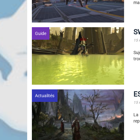
ma
SW
Guide
15 
Suj
tro
ES
Actualités
15 
La 
rep