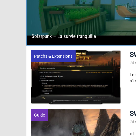
Solarpunk – La survie tranquille
S
Patchs & Extensions
15 
Le 
rét
S
Guide
15 
« L