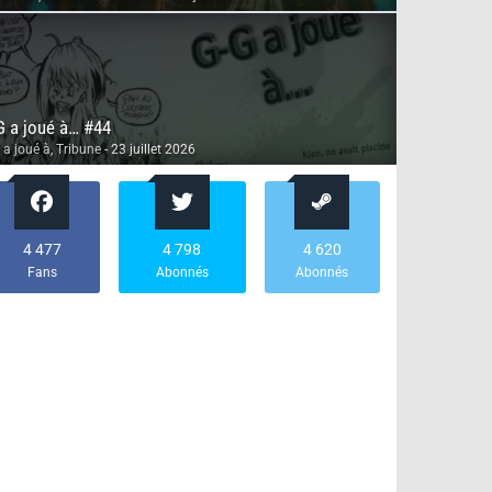
G a joué à… #44
 a joué à
,
Tribune
- 23 juillet 2026
4 477
4 798
4 620
Fans
Abonnés
Abonnés