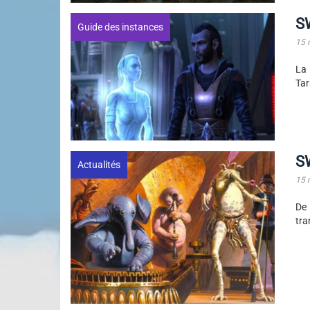
S
Guide des instances
15 
La 
Tar
SW
Actualités
15 
De 
tra