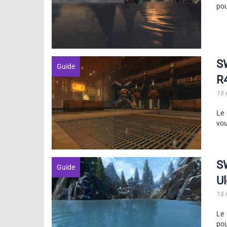
pou
S
Guide
R
15 
Le 
vou
SW
Guide
U
15 
Le 
pou