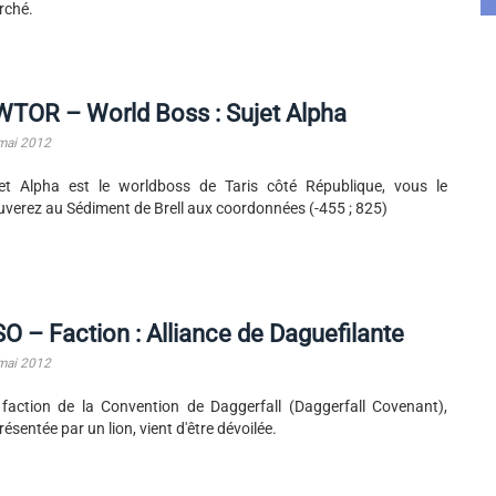
rché.
TOR – World Boss : Sujet Alpha
mai 2012
et Alpha est le worldboss de Taris côté République, vous le
uverez au Sédiment de Brell aux coordonnées (-455 ; 825)
O – Faction : Alliance de Daguefilante
mai 2012
faction de la Convention de Daggerfall (Daggerfall Covenant),
résentée par un lion, vient d'être dévoilée.