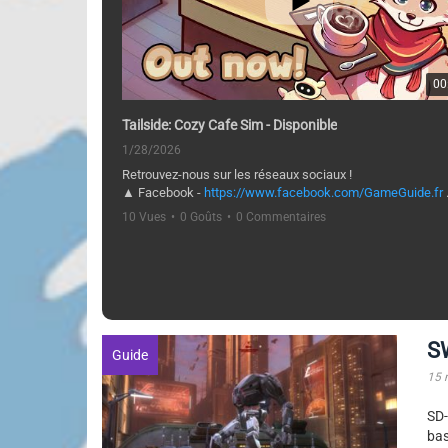
00
Tailside: Cozy Cafe Sim - Disponible
1/28/2026
Retrouvez-nous sur les réseaux sociaux !
▲ Facebook -
https://www.facebook.com/GameGuide.fr
▲ Twitter -
https://twitter.com/GameGuideFR
10 Vues
•
0 Goûts
•
0 Commentaires
▲ Google + -
https://plus.google.com/u/0/+Game-
guideFr/posts
▲ Steam -
http://steamcommunity.com/groups/GameGuideFR
▲ Discord -
https://discordapp.com/invite/0nYjmkgiA5M
S
Guide
15 
SD-
bas