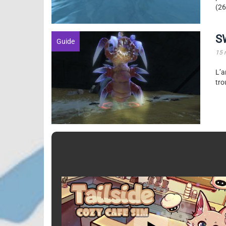
(26
S
Guide
15 
L’a
tro