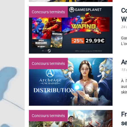
C
Concours terminés
W
24 
Ga
L'o
Ar
Concours terminés
15 
À l
aus
ski
Fr
Concours terminés
s