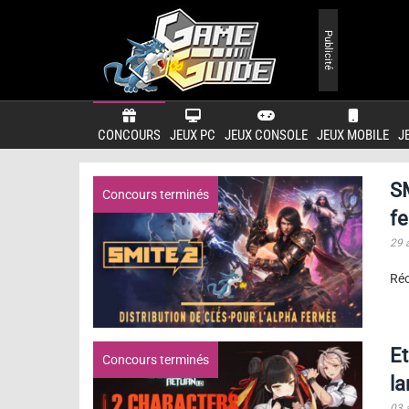
Publicité
CONCOURS
JEUX PC
JEUX CONSOLE
JEUX MOBILE
J
SM
Concours terminés
f
29 
Réc
Et
Concours terminés
l
03 