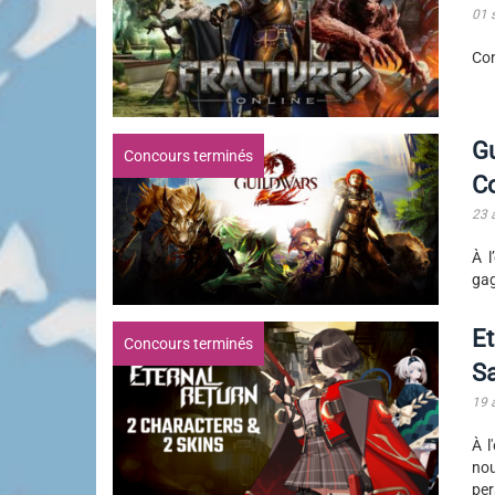
01 
Con
Gu
Concours terminés
Co
23 
À l
gag
Et
Concours terminés
Sa
19 
À l
nou
per