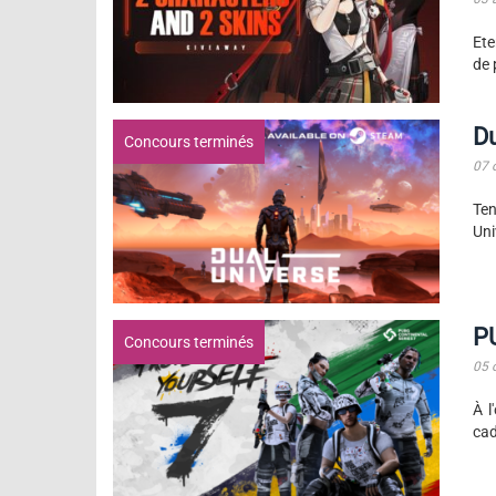
Ete
de 
Du
Concours terminés
07 
Ten
Uni
P
Concours terminés
05 
À l
cad