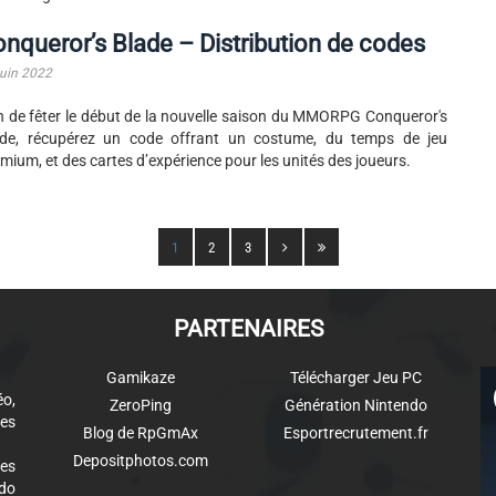
nqueror’s Blade – Distribution de codes
juin 2022
n de fêter le début de la nouvelle saison du MMORPG Conqueror's
ade, récupérez un code offrant un costume, du temps de jeu
mium, et des cartes d’expérience pour les unités des joueurs.
1
2
3
PARTENAIRES
Gamikaze
Télécharger Jeu PC
éo,
ZeroPing
Génération Nintendo
es
Blog de RpGmAx
Esportrecrutement.fr
Depositphotos.com
des
ndo