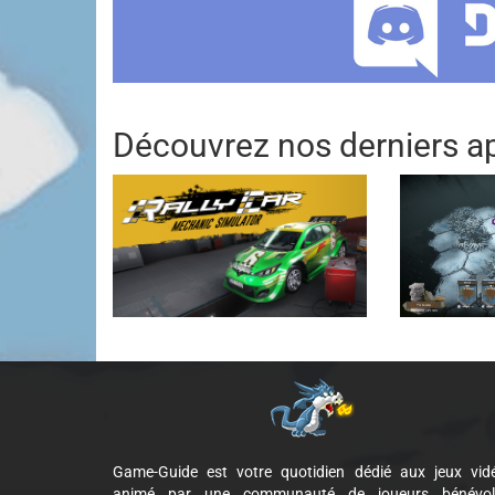
Découvrez nos derniers ap
Game-Guide est votre quotidien dédié aux jeux vid
animé par une communauté de joueurs bénévol