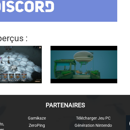
erçus :
PARTENAIRES
Gamikaze
Télécharger Jeu PC
éo,
ZeroPing
Génération Nintendo
es