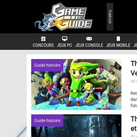
Publicité
CONCOURS
JEUX PC
JEUX CONSOLE
JEUX MOBILE
J
Th
Guide histoire
V
03 
Ret
dan
fut
Th
Guide histoire
et
01 