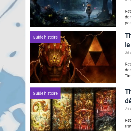
Ret
dan
pas
Th
Guide histoire
le
26 
Ret
dan
Tim
Th
Guide histoire
dé
24 
Ret
tra