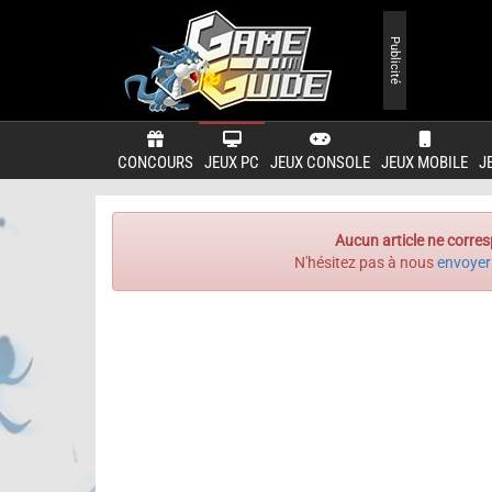
Publicité
CONCOURS
JEUX PC
JEUX CONSOLE
JEUX MOBILE
J
Aucun article ne corres
N'hésitez pas à nous
envoyer