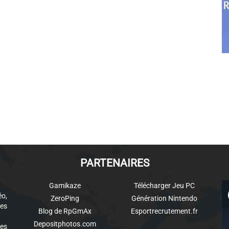
PARTENAIRES
Gamikaze
Télécharger Jeu PC
éo,
ZeroPing
Génération Nintendo
es
Blog de RpGmAx
Esportrecrutement.fr
Depositphotos.com
des