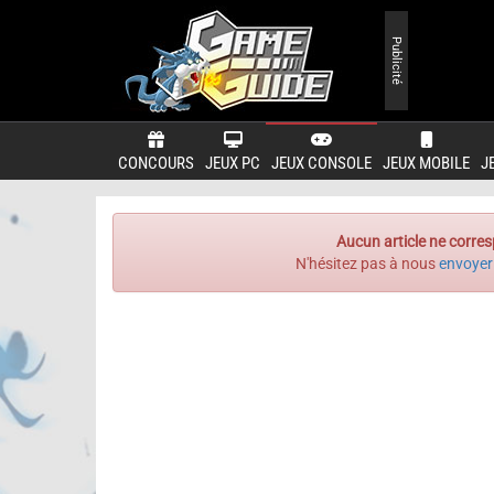
Publicité
CONCOURS
JEUX PC
JEUX CONSOLE
JEUX MOBILE
J
Aucun article ne corres
N'hésitez pas à nous
envoyer