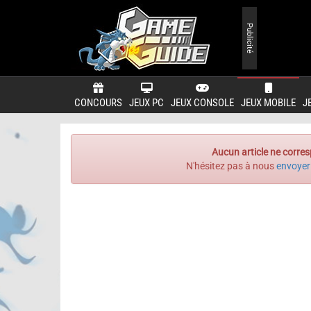
Publicité
CONCOURS
JEUX PC
JEUX CONSOLE
JEUX MOBILE
J
Aucun article ne corres
N'hésitez pas à nous
envoyer