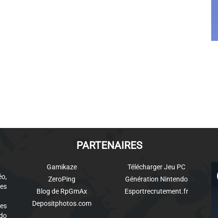
PARTENAIRES
Gamikaze
Télécharger Jeu PC
éo,
ZeroPing
Génération Nintendo
es
Blog de RpGmAx
Esportrecrutement.fr
Depositphotos.com
des
ndo